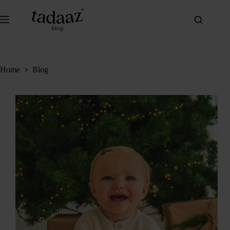
Ga
naar
de
inhoud
Home
Blog