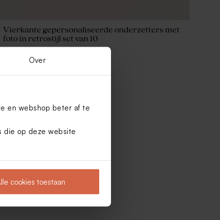
Vierkante gepersonaliseerde onderzetters met
foto in retrostijl set van 10
Over
te en webshop beter af te
es die op deze website
lle cookies toestaan