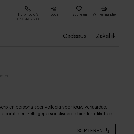
Hulp nodig ?
Inloggen
Favorieten
Winkelmandje
050 407 910
Cadeaus
Zakelijk
ucten
werp en personaliseer volledig voor jouw verjaardag,
coratie en zelfs gepersonaliseerde bierfles etiketten.
SORTEREN