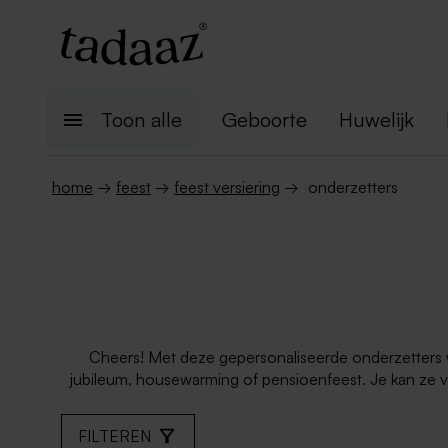
Toon alle
Geboorte
Huwelijk
home
→
feest
→
feest versiering
→
onderzetters
Cheers! Met deze gepersonaliseerde onderzetters wor
jubileum, housewarming of pensioenfeest. Je kan ze vo
FILTEREN