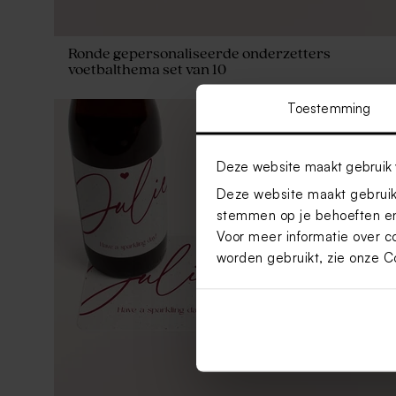
Ronde gepersonaliseerde onderzetters
voetbalthema set van 10
Toestemming
Deze website maakt gebruik 
Deze website maakt gebruik 
stemmen op je behoeften en
Voor meer informatie over c
worden gebruikt, zie onze
C