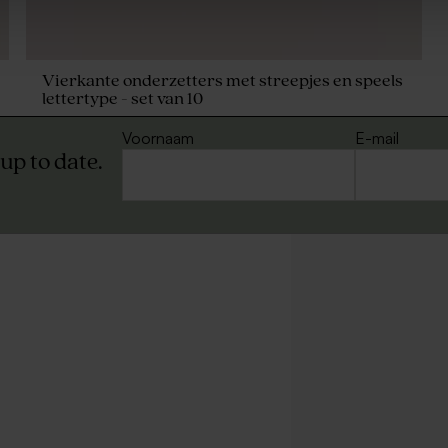
Vierkante onderzetters met streepjes en speels
lettertype - set van 10
Voornaam
E-mail
 up to date.