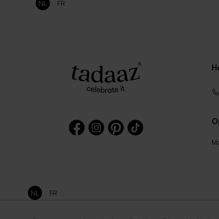
NL
FR
H
O
Ma
NL
FR