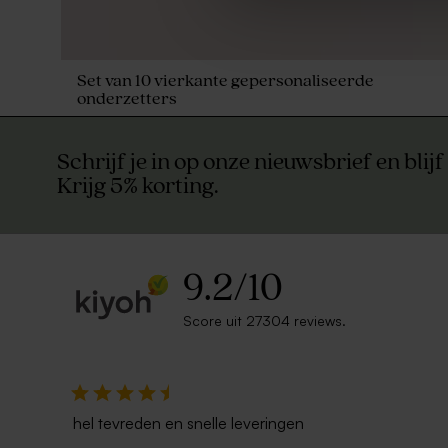
Set van 10 vierkante gepersonaliseerde
onderzetters
Schrijf je in op onze nieuwsbrief en blijf
Krijg 5% korting.
9.2
/
10
Score uit 27304 reviews.
hel tevreden en snelle leveringen