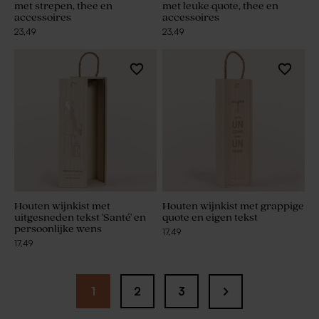
met strepen, thee en
met leuke quote, thee en
accessoires
accessoires
23,49
23,49
Houten wijnkist met
Houten wijnkist met grappige
uitgesneden tekst 'Santé' en
quote en eigen tekst
persoonlijke wens
17,49
17,49
1
2
3