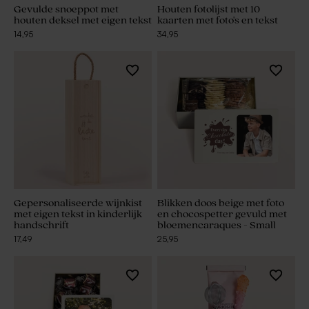
Gevulde snoeppot met
Houten fotolijst met 10
houten deksel met eigen tekst
kaarten met foto's en tekst
14,95
34,95
Gepersonaliseerde wijnkist
Blikken doos beige met foto
met eigen tekst in kinderlijk
en chocospetter gevuld met
handschrift
bloemencaraques - Small
17,49
25,95