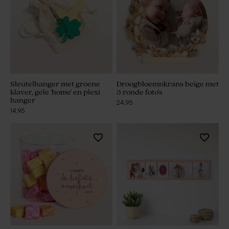
Sleutelhanger met groene
Droogbloemnkrans beige met
klaver, gele 'home' en plexi
3 ronde foto's
hanger
24,95
14,95