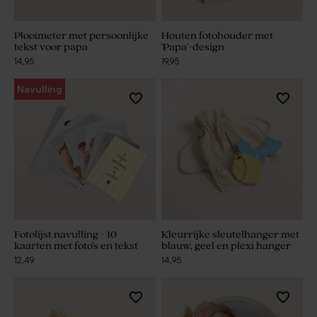
Plooimeter met persoonlijke
Houten fotohouder met
tekst voor papa
'Papa'-design
14,95
19,95
Navulling
Fotolijst navulling - 10
Kleurrijke sleutelhanger met
kaarten met foto's en tekst
blauw, geel en plexi hanger
12,49
14,95