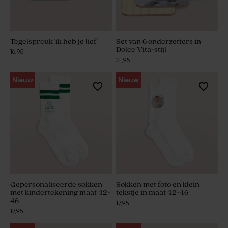
Tegelspreuk 'ik heb je lief'
Set van 6 onderzetters in
Dolce Vita-stijl
16,95
21,95
Nieuw
Nieuw
Gepersonaliseerde sokken
Sokken met foto en klein
met kindertekening maat 42-
tekstje in maat 42-46
46
17,95
17,95