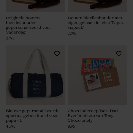
Originele houten
Houten bierfleshouder met
bierfleshouder
eigen gelaserde tekst 'Papa's
gepersonaliseerd voor
sixpack'
Vaderdag
27,95
27,95
Blauwe gepersonaliseerde
Chocoladereep 'Best Dad
sporttas geborduurd voor
Ever' met foto van Tony
papa - L
Chocolonely
45,95
8,95