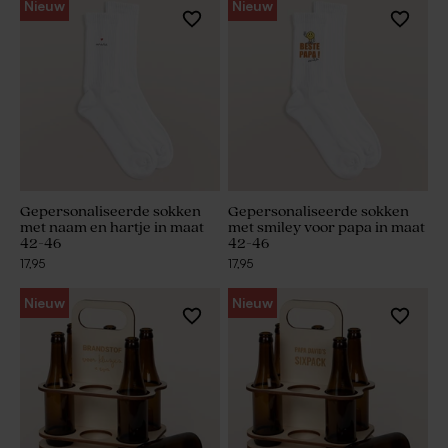
Nieuw
Nieuw
Gepersonaliseerde sokken
Gepersonaliseerde sokken
met naam en hartje in maat
met smiley voor papa in maat
42-46
42-46
17,95
17,95
Nieuw
Nieuw