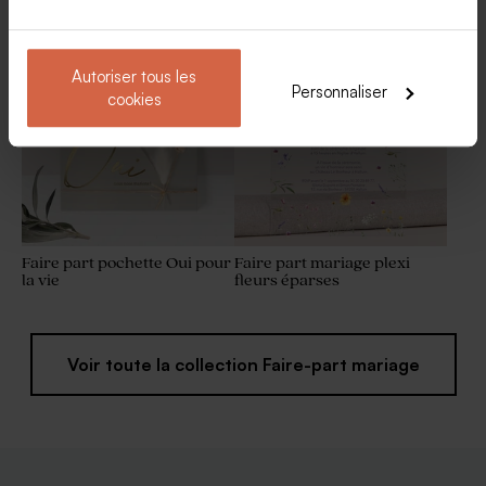
botanique et dorure
avec carton invitation
Pot en verre strié mariage
Etiquette plexi ronde -
couvercle en bois gravé
Cadeau invité mariage
Autoriser tous les
Personnaliser
cookies
Faire part pochette Oui pour
Faire part mariage plexi
la vie
fleurs éparses
Voir toute la collection Faire-part mariage