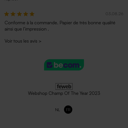
03.08.26
Conforme à la commande. Papier de très bonne qualité
ainsi que l’impression .
Voir tous les avis
>
Enveloppe gris métallisé
Enveloppe blanche
autocollante
Webshop Champ Of The Year 2023
NL
FR
Enveloppe blanc cassé
Enveloppe mariage papier
autocollante
recyclé moucheté