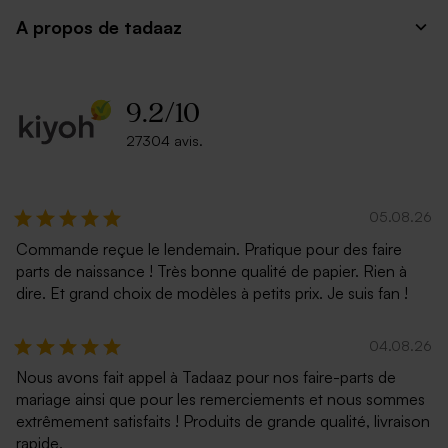
A propos de tadaaz
9.2
/
10
Enveloppe rouge
Enveloppe rectangulaire
portefeuille blanche
27304 avis.
05.08.26
Commande reçue le lendemain. Pratique pour des faire
parts de naissance ! Très bonne qualité de papier. Rien à
dire. Et grand choix de modèles à petits prix. Je suis fan !
04.08.26
Enveloppe crème
Enveloppe noire
Nous avons fait appel à Tadaaz pour nos faire-parts de
rectangulaire
mariage ainsi que pour les remerciements et nous sommes
extrêmement satisfaits ! Produits de grande qualité, livraison
rapide.