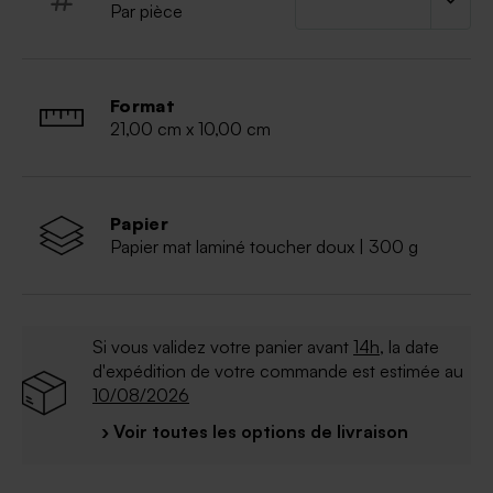
Par pièce
envoi, ornez votre enveloppe kraft ou blanche d'un
sticker aux coeurs dorés. Pensez dès-à-présent à
remercier vos proches en fin de soirée à l'aide d'un
souvenir mariage : ballotins à dragées ou cadeaux
Format
personnalisés mariage sont à votre disposition.
21,00 cm x 10,00 cm
Papier
Papier mat laminé toucher doux | 300 g
Si vous validez votre panier avant
14h
, la date
d'expédition de votre commande est estimée au
10/08/2026
› Voir toutes les options de livraison