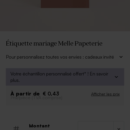
Étiquette mariage Melle Papeterie
Pour personnalisez toutes vos envies : cadeaux invité
mariage ou n'importe quel élément de décoration,
cette étiquette mariage issue de la collection Melle
Votre échantillon personnalisé offert* !
En savoir
Papeterie sera parfaite.
plus.
À personnaliser :
À partir de
Texte
€ 0,43
Afficher les prix
Prix/pièce (TVA comprise)
Police et couleur de la police
Couleur de fond
Possibilité d'ajouter le symbole de votre choix
grâce à notre outil de personnalisation.
Montant