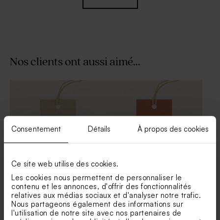
Nos clients ont aussi aimé...
Faire part mariage vague
Faire-part mariage pochette
romantique
en imitation kraft
Consentement
Détails
À propos des cookies
Ce site web utilise des cookies.
Les cookies nous permettent de personnaliser le
Etiquette mariage à
Étiquette savon artisanal
contenu et les annonces, d'offrir des fonctionnalités
personnaliser effet kraft
terracotta graphique
relatives aux médias sociaux et d'analyser notre trafic.
Faire part mariage pochette
Faire-part mariage douce
Nous partageons également des informations sur
terracotta
annonce avec dorure
l'utilisation de notre site avec nos partenaires de