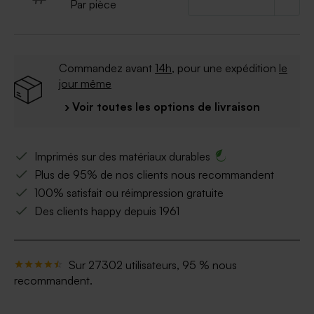
À retenir :
Par pièce
Quantité minimum :
à partir de 20
Étiquette vendue avec une cordelette de 50cm
Commandez avant
14h
, pour une expédition
le
pour la nouer au cadeau invité de votre choix.
jour même
Vase vendu séparément.
› Voir toutes les options de livraison
Imprimés sur des matériaux durables
Plus de 95% de nos clients nous recommandent
100% satisfait ou réimpression gratuite
Des clients happy depuis 1961
Sur 27302 utilisateurs, 95 % nous
recommandent.