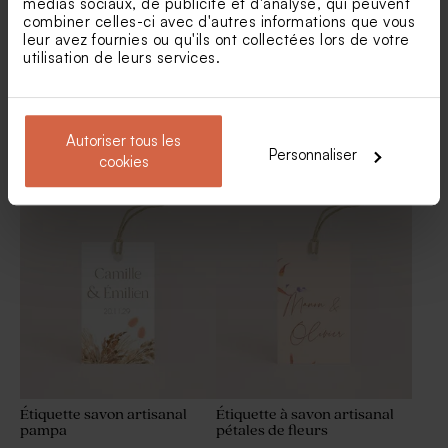
médias sociaux, de publicité et d'analyse, qui peuvent
combiner celles-ci avec d'autres informations que vous
leur avez fournies ou qu'ils ont collectées lors de votre
utilisation de leurs services.
Autoriser tous les
Personnaliser
cookies
Etiquette personnalisée
Habillage savon artisanal
mariage en bois
palais bohème
Faire part mariage
Faire part mariage pochette
terracotta double portrait
Amour pour toujours (et
fleurs séchées*)
Étiquette savon artisanal
Étiquette à savon artisanal
pampa
pétales de fleurs