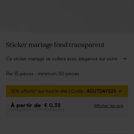
Sticker mariage fond transparent
Ce sticker mariage se collera avec élégance sur votre
cadeau invité. Il n'y manque plus que votre
personnalisation.
Par 15 pièces - minimum 30 pièces
Cadeau invité vendu séparemment.
15% offerts* sur tout le site | Code :
AOUTDAYS26
À partir de
€ 0,35
Afficher les prix
Prix/pièce (TVA comprise)