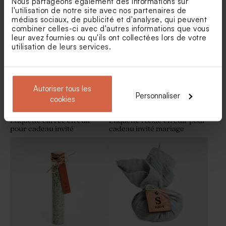
Nous partageons également des informations sur
format large
humoristique fond kraft
l'utilisation de notre site avec nos partenaires de
médias sociaux, de publicité et d'analyse, qui peuvent
combiner celles-ci avec d'autres informations que vous
leur avez fournies ou qu'ils ont collectées lors de votre
utilisation de leurs services.
Autoriser tous les
Personnaliser
cookies
Etiquette carrée en cuir
Etiquette ronde en cuir pour
pour cadeau invité
cadeau invité mariage