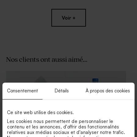
Voir +
Nos clients ont aussi aimé...
Boîte en velours ronde
Contenant dragées baptême
mariage sable
tissu ivoire
Consentement
Détails
À propos des cookies
Ce site web utilise des cookies.
Les cookies nous permettent de personnaliser le
contenu et les annonces, d'offrir des fonctionnalités
relatives aux médias sociaux et d'analyser notre trafic.
Etiquette mariage en liège -
Etiquette bouteille d'eau