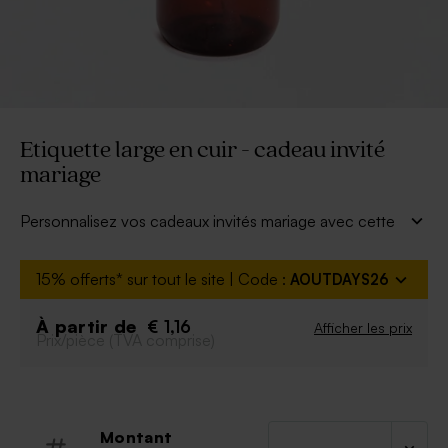
Etiquette large en cuir - cadeau invité
mariage
Personnalisez vos cadeaux invités mariage avec cette
jolie étiquette en cuir à personnaliser aux prénoms des
mariés.
15% offerts* sur tout le site | Code :
AOUTDAYS26
* Étiquette vendu avec une cordelette de 50cm de
long pour nouer au cadeau invité de votre choix.
À partir de
€ 1,16
Afficher les prix
* Flacon pompe vendu séparemment.
Prix/pièce (TVA comprise)
Montant