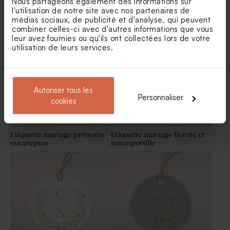
Nous partageons également des informations sur
Etiquette mariage tons
Etiquette mariage prénoms
l'utilisation de notre site avec nos partenaires de
naturels et floraux
feuilles d'olivier
médias sociaux, de publicité et d'analyse, qui peuvent
Rond de serviette mariage
Étiquette bouteille de vin
combiner celles-ci avec d'autres informations que vous
eucalyptus
mariage eucalyptus
leur avez fournies ou qu'ils ont collectées lors de votre
utilisation de leurs services.
Autoriser tous les
Personnaliser
cookies
Etiquette mariage prénoms
Etiquette mariage florale et
eucalyptus
intemporelle
Pochon tissu mariage 100%
Savon artisanal mariage
coton - beige
senteur Thé Chaï