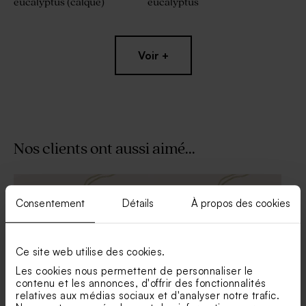
eucalyptus (calque)
eucalyptus
Voir +
Nos clients ont aussi aimé...
Sticker autocollant mariage
Livret de messe mariage
eucalyptus 3,7 cm
eucalyptus
Consentement
Détails
À propos des cookies
Ce site web utilise des cookies.
Les cookies nous permettent de personnaliser le
contenu et les annonces, d'offrir des fonctionnalités
relatives aux médias sociaux et d'analyser notre trafic.