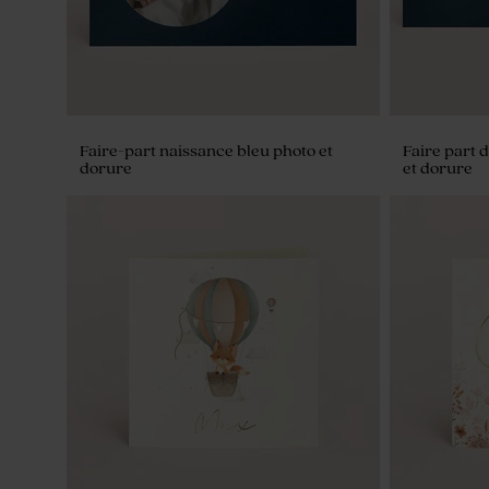
Faire-part naissance bleu photo et
Faire part 
dorure
et dorure
Sucette baptême bleue & dorée
Sucette ba