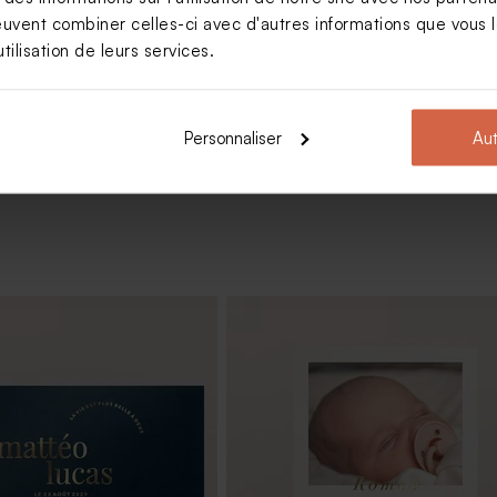
euvent combiner celles-ci avec d'autres informations que vous le
tilisation de leurs services.
Voir +
Personnaliser
Aut
us 1 kg (± 240 ex)
Pochon en tissu bleu naissance