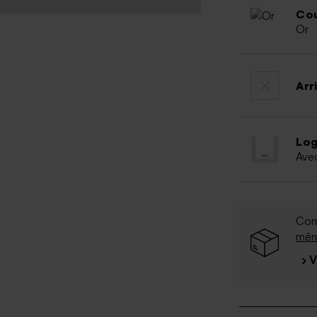
Cou
Or
Arr
Log
Ave
Com
mê
› 