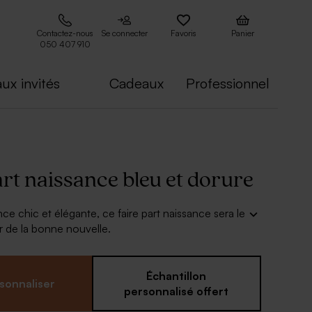
Contactez-nous
Se connecter
Favoris
Panier
050 407 910
ux invités
Cadeaux
Professionnel
rt naissance bleu et dorure
e chic et élégante, ce faire part naissance sera le
r de la bonne nouvelle.
r :
ns essentielles du faire part : Prénom de l'enfant,
Échantillon
sonnaliser
 naissance, texte du faire-part.
personnalisé offert