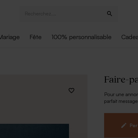
Mariage
Fête
100% personnalisable
Cadea
Faire-pa
Pour une annonc
parfait message
À personnalise
Informatio
Per
date de la
Police