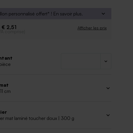
 l’enfant
e la police
llon personnalisé offert* !
En savoir plus.
é d'ajouter le symbole de votre choix grâce à notre
ersonnalisation
€ 2,51
e
Afficher les prix
VA comprise)
u papier :
papier cartonné épais. Finition mat
impression en dorure à chaud au recto, encre
au verso
ntant
11*17 cm
pièce
 minimum :
10
mat
 11 cm
ier
er mat laminé toucher doux | 300 g