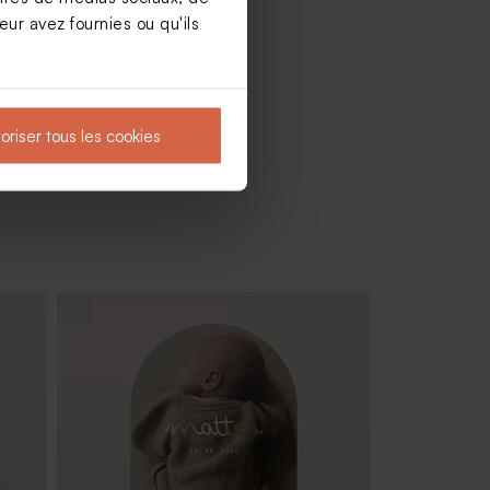
ur avez fournies ou qu'ils
oriser tous les cookies
Savon artisanal senteur Fleur de sel