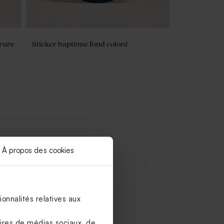
rure
Sticker baptême fond coloré
À propos des cookies
onnalités relatives aux
aires de médias sociaux, de