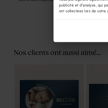
publicité et d'analyse, qui p
ont collectées lors de votre u
Nos clients ont aussi aimé...
Savon artisanal baptême bleu -
Dragées ble
Gravure prénom - eau de sel