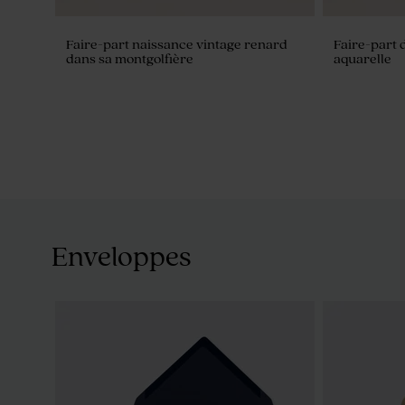
Faire-part naissance vintage renard
Faire-part 
dans sa montgolfière
aquarelle
Enveloppes