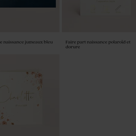
de naissance jumeaux bleu
Faire part naissance polaroïd et
dorure
ptême bleue & blanche