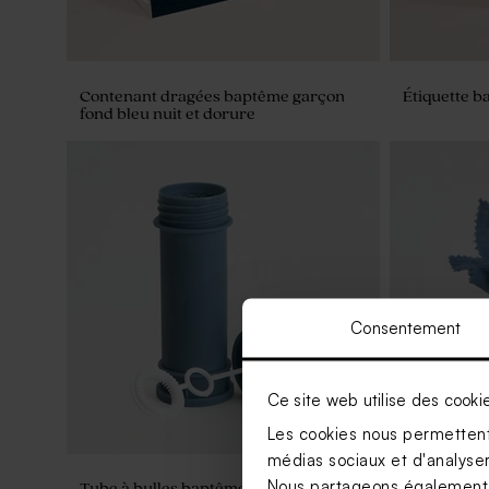
Contenant dragées baptême garçon
Étiquette b
fond bleu nuit et dorure
Consentement
Ce site web utilise des cooki
Les cookies nous permettent 
médias sociaux et d'analyser 
Nous partageons également de
Tube à bulles baptême bleu vintage
Contenant d