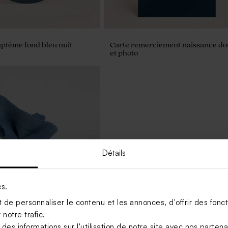
aptême fond bleu nuit
Carte remerciement naissance do
et photo
Détails
es.
de personnaliser le contenu et les annonces, d'offrir des foncti
notre trafic.
s informations sur l'utilisation de notre site avec nos parten
ragées baptême tissu bleu