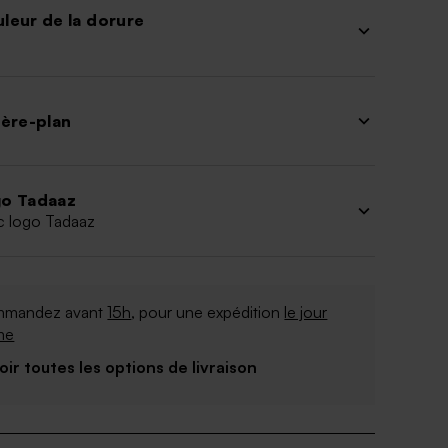
leur de la dorure
ière-plan
o Tadaaz
c logo Tadaaz
mandez avant
15h
, pour une expédition
le jour
me
Voir toutes les options de livraison