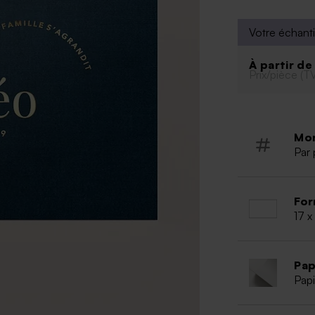
Prénom de
Couleur d
Votre échanti
Possibilit
outil de p
À partir d
Prix/pièce (T
À retenir :
Qualité d
Police d'
standard 
Mo
Format :
Par 
Quantité
For
17 x
Pap
Papi