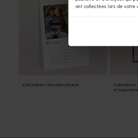
ont collectées lors de votre u
Calendrier chevalet photos
Calendrier
et superpos