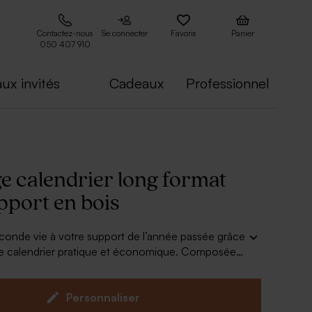
Contactez-nous
Se connecter
Favoris
Panier
050 407 910
ux invités
Cadeaux
Professionnel
e calendrier long format
pport en bois
onde vie à votre support de l’année passée grâce
ge calendrier pratique et économique. Composée
suelles long format, elles se personnalisent de
hotos de l'année écoulée et s’insèrent facilement
 en bois en votre possession.
Personnaliser