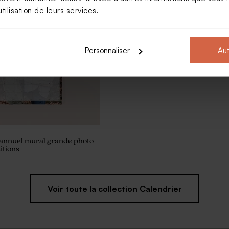
tilisation de leurs services.
Personnaliser
Aut
 annuel mural grande photo
itions
Voir toute la collection Calendrier