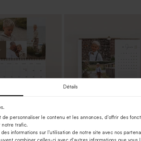
Détails
es.
mural annuel à spirales ton
Calendrier mural annuel A4 jolie
de personnaliser le contenu et les annonces, d'offrir des foncti
police
notre trafic.
s informations sur l'utilisation de notre site avec nos parten
euvent combiner celles-ci avec d'autres informations que vous le