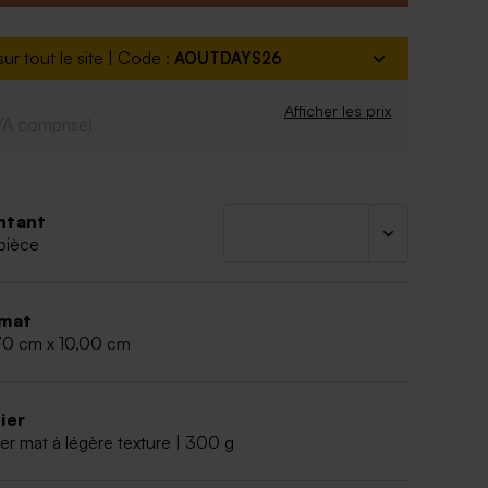
ur tout le site | Code :
AOUTDAYS26
Afficher les prix
VA comprise)
ntant
pièce
mat
70 cm x 10,00 cm
ier
er mat à légère texture | 300 g