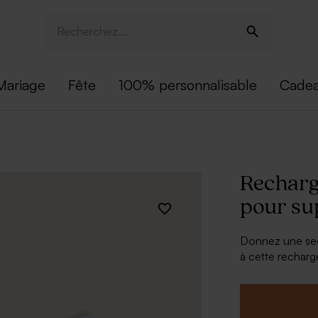
Mariage
Fête
100% personnalisable
Cadea
Recharg
pour su
Donnez une sec
à cette rechar
de 12 pages men
vos nouvelles p
dans le support