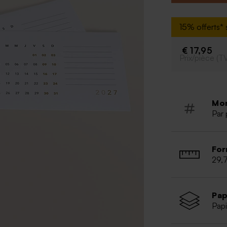
15% offerts* s
€ 17,95
Prix/pièce (T
Mo
Par 
For
29,
Pap
Papi