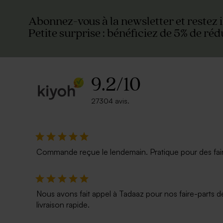
Abonnez-vous à la newsletter et restez 
Petite surprise : bénéficiez de 5% de réd
9.2
/
10
27304 avis.
Commande reçue le lendemain. Pratique pour des faire p
Nous avons fait appel à Tadaaz pour nos faire-parts d
livraison rapide.