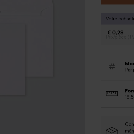
Votre échanti
€ 0,28
Prix/pièce (T
Mo
Par 
For
18,
Com
mê