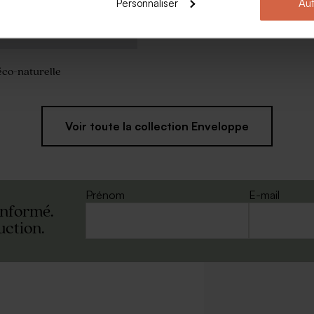
Personnaliser
Aut
co-naturelle
Voir toute la collection Enveloppe
Prénom
E-mail
informé.
uction.