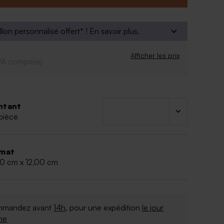
llon personnalisé offert* !
En savoir plus.
Afficher les prix
VA comprise)
ntant
pièce
mat
50 cm x 12,00 cm
mandez avant
14h
, pour une expédition
le jour
me