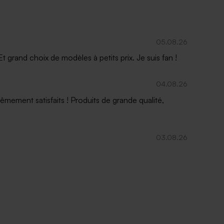
05.08.26
 grand choix de modèles à petits prix. Je suis fan !
04.08.26
mement satisfaits ! Produits de grande qualité,
03.08.26