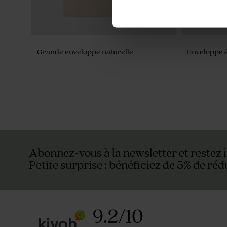
Grande enveloppe naturelle
Enveloppe é
Abonnez-vous à la newsletter et restez 
Petite surprise : bénéficiez de 5% de réd
9.2
/
10