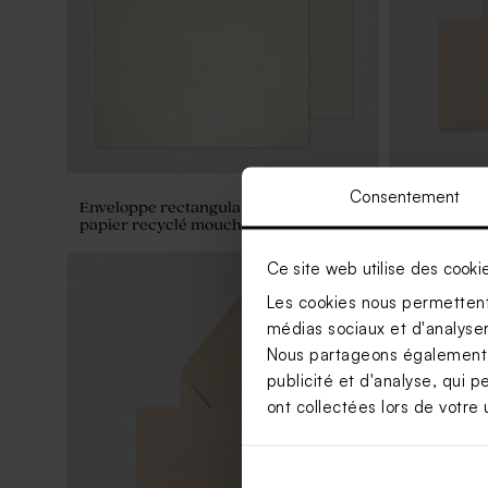
Consentement
Enveloppe rectangulaire communion
Enveloppe 
papier recyclé moucheté
Ce site web utilise des cooki
Les cookies nous permettent 
médias sociaux et d'analyser 
Nous partageons également de
publicité et d'analyse, qui p
ont collectées lors de votre u