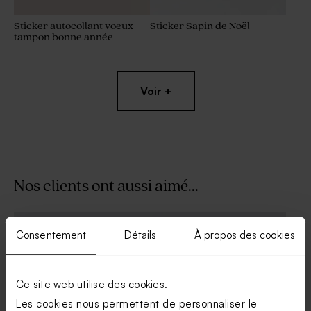
Sticker autocollant voeux
Sticker Sapin de Noël
tampon bonne année
Voir +
Nos clients ont aussi aimé...
Sticker Noël cocooning
Sticker petit cerf de Noël
Consentement
Détails
À propos des cookies
Ce site web utilise des cookies.
Les cookies nous permettent de personnaliser le