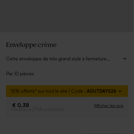
Enveloppe crème
Cette enveloppe de très grand style à fermeture
latérale ajoutera une touche très tendance à votre
annonce.
Par 10 pièces
15% offerts* sur tout le site | Code :
AOUTDAYS26
€ 0,38
Afficher les prix
Prix/pièce (TVA comprise)