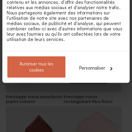
contenu et les annonces, d'offrir des fonctionnalités
relatives aux médias sociaux et d'analyser notre trafic.
Nous partageons également des informations sur
l'utilisation de notre site avec nos partenaires de
Enveloppe rectangulaire
Enveloppe vœux papier
médias sociaux, de publicité et d'analyse, qui peuvent
voeux papier recyclé
naturel moucheté
combiner celles-ci avec d'autres informations que vous
moucheté
leur avez fournies ou qu'ils ont collectées lors de votre
utilisation de leurs services.
Autoriser tous les
Personnaliser
cookies
Enveloppe vœux mouchetée
Enveloppe voeux
papier naturel
rectangulaire bleu foncé