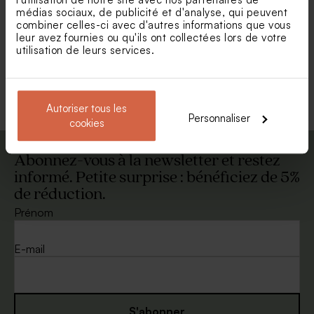
médias sociaux, de publicité et d'analyse, qui peuvent
Grande enveloppe naturelle
Enveloppe éco-naturelle
combiner celles-ci avec d'autres informations que vous
leur avez fournies ou qu'ils ont collectées lors de votre
utilisation de leurs services.
Voir toute la collection Enveloppe
Autoriser tous les
Personnaliser
cookies
Abonnez-vous à la newsletter et restez
informé. Petite surprise : bénéficiez de 5%
de réduction.
Prénom
E-mail
S'abonner