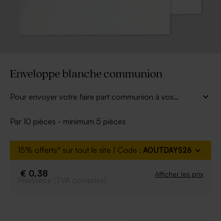
Enveloppe blanche communion
Pour envoyer votre faire part communion à vos
proches, choisissez cette superbe enveloppe blanche
communion (22.9 x 16.2 cm). D'un style classique et
Par 10 pièces - minimum 5 pièces
épuré, elle sera parfaite pour convier votre famille à la
communion de votre enfant.
15% offerts* sur tout le site | Code :
AOUTDAYS26
€ 0,38
Afficher les prix
Prix/pièce (TVA comprise)