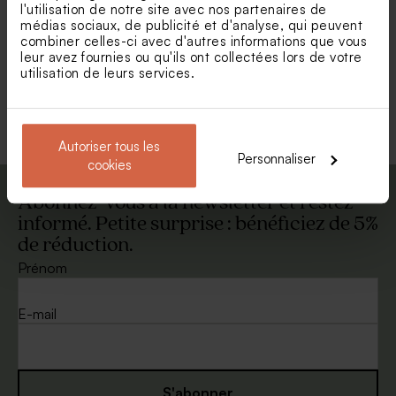
l'utilisation de notre site avec nos partenaires de
Enveloppe mariage vert
Enveloppe carrée gris
médias sociaux, de publicité et d'analyse, qui peuvent
eucalyptus
métallisé
combiner celles-ci avec d'autres informations que vous
leur avez fournies ou qu'ils ont collectées lors de votre
utilisation de leurs services.
Voir toute la collection Enveloppe
Autoriser tous les
Personnaliser
cookies
Abonnez-vous à la newsletter et restez
informé. Petite surprise : bénéficiez de 5%
de réduction.
Prénom
E-mail
S'abonner