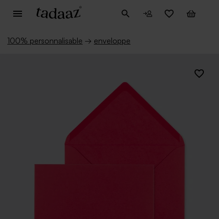
100% personnalisable
→
enveloppe