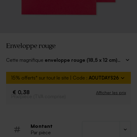
Enveloppe rouge
Cette magnifique
enveloppe rouge (18,5 x 12 cm)
sera parfaite pour contenir votre invitation ou votre
faire part. Une couleur éclatante, pleine de passion
15% offerts* sur tout le site | Code :
AOUTDAYS26
pour annoncer un bel événement à venir.
€ 0,38
Afficher les prix
Prix/pièce (TVA comprise)
Montant
Par pièce