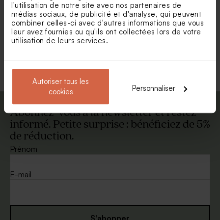
l'utilisation de notre site avec nos partenaires de
Enveloppe mariage vert
Enveloppe carrée gris
médias sociaux, de publicité et d'analyse, qui peuvent
eucalyptus
métallisé
combiner celles-ci avec d'autres informations que vous
leur avez fournies ou qu'ils ont collectées lors de votre
utilisation de leurs services.
Voir toute la collection Enveloppe
Autoriser tous les
Personnaliser
cookies
Abonnez-vous à la newsletter et restez
informé. Petite surprise : bénéficiez de 5%
de réduction.
Prénom
E-mail
S'abonner