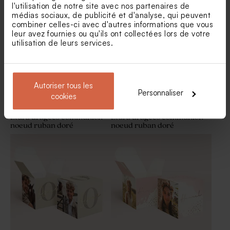
gold
Sticker tube à bulle
Menu communion
l'utilisation de notre site avec nos partenaires de
communion superposition
minimaliste
médias sociaux, de publicité et d'analyse, qui peuvent
de prénom
combiner celles-ci avec d'autres informations que vous
leur avez fournies ou qu'ils ont collectées lors de votre
utilisation de leurs services.
Autoriser tous les
Personnaliser
cookies
Etui à dragées communion
Etui à dragées communion
noeud ruban doré
noeud ruban doré
Serviette communion
Livret de messe communion
personnalisée minimaliste -
minimaliste et jolie écriture
Lot de 9