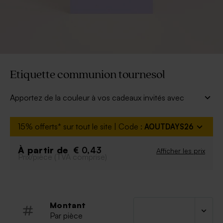
Etiquette communion tournesol
Apportez de la couleur à vos cadeaux invités avec
cette étiquette et ses tournesol. Découvrez la
collection 'Tournesol'. A personnaliser grâce à notre
15% offerts* sur tout le site | Code :
AOUTDAYS26
outil en ligne.
À retenir :
À partir de
€ 0,43
Afficher les prix
Prix/pièce (TVA comprise)
Cordelette de 50cm livrée
Cadeaux invités vendus séparément
Montant
Par pièce