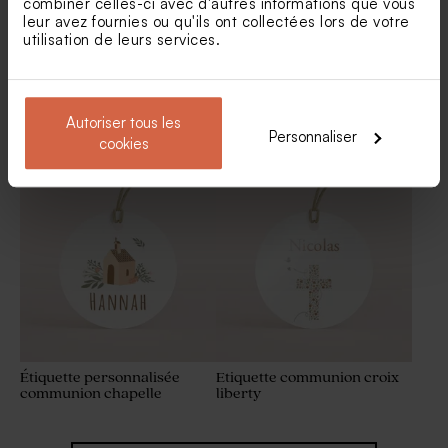
combiner celles-ci avec d'autres informations que vous
leur avez fournies ou qu'ils ont collectées lors de votre
utilisation de leurs services.
Autoriser tous les
Etiquette ronde communion
Etiquette communion fleurs
Personnaliser
cookies
fleurs et dorure
aquarelles
Contenant à dragées
Bougie en verre et liège
transparent rond
communion
communion
Étiquette personnalisée
Etiquette communion croix
communion chapelle
liberty