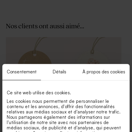
Nos clients ont aussi aimé...
Bougie arc-en-ciel blanche
Porte clé en macramé -
Cadeau invité fête
Consentement
Détails
À propos des cookies
Ce site web utilise des cookies.
Étiquette communion kraft
Etiquette communion ronde
Les cookies nous permettent de personnaliser le
jolies fleurs ey dorure
contenu et les annonces, d'offrir des fonctionnalités
Vaporisateur parfum en
Vaporisateur parfum en
relatives aux médias sociaux et d'analyser notre trafic.
verre vide communion
verre vide communion
Nous partageons également des informations sur
prénom
l'utilisation de notre site avec nos partenaires de
médias sociaux, de publicité et d'analyse, qui peuvent