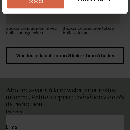
cookies
Sticker communion tube à
Sticker communion tube à
bulles marguerites
bulles citron
Voir toute la collection Sticker tube à bulles
Abonnez-vous à la newsletter et restez
informé. Petite surprise : bénéficiez de 5%
de réduction.
Prénom
E-mail