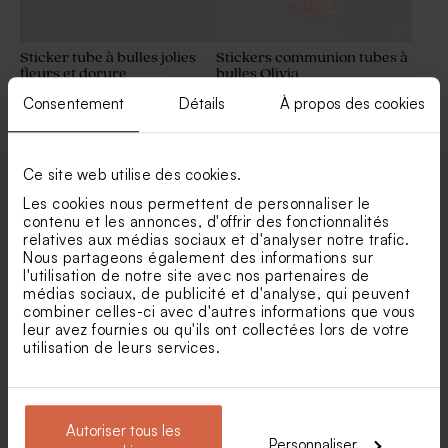
Sticker tube à bulles jolies
Stickers communion tubes à
fleurs et dorure
bulles Olivia
Consentement
Détails
À propos des cookies
Ce site web utilise des cookies.
Les cookies nous permettent de personnaliser le
contenu et les annonces, d'offrir des fonctionnalités
relatives aux médias sociaux et d'analyser notre trafic.
Nous partageons également des informations sur
l'utilisation de notre site avec nos partenaires de
médias sociaux, de publicité et d'analyse, qui peuvent
Sticker tube à bulles rayures
Sticker tube à bulles jolis
combiner celles-ci avec d'autres informations que vous
estivales et photo
papillons
leur avez fournies ou qu'ils ont collectées lors de votre
utilisation de leurs services.
Autoriser tous les
Personnaliser