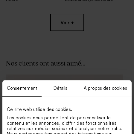
Voir +
Nos clients ont aussi aimé...
Etui à dragées communion
Boite à dragées communion
jolies fleurs
jolies fleurs
Consentement
Détails
À propos des cookies
Nouveautés
Ce site web utilise des cookies.
Les cookies nous permettent de personnaliser le
contenu et les annonces, d'offrir des fonctionnalités
relatives aux médias sociaux et d'analyser notre trafic.
Nous partageons également des informations sur