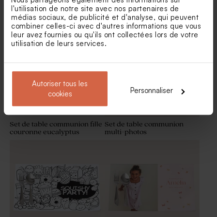
Marque place communion
Marque place communion
l'utilisation de notre site avec nos partenaires de
oiseau et brindille
imitation kraft et fleurs
médias sociaux, de publicité et d'analyse, qui peuvent
Habillage boîte à chips
Etiquette communion ronde
combiner celles-ci avec d'autres informations que vous
Nouveautés
tendance effet vintage
jolies fleurs ey dorure
leur avez fournies ou qu'ils ont collectées lors de votre
utilisation de leurs services.
Nouveautés
Autoriser tous les
Personnaliser
cookies
Set de table communion fille
Set de table communion
couronne eucalyptus
multi-photos
Guirlande communion effet
Petit pot en verre dépoli
vintage
communion rose