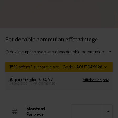
Set de table commuion effet vintage
Créez la surprise avec une déco de table communion
personnalisé grâce à nos sets de table.
À retenir :
15% offerts* sur tout le site | Code :
AOUTDAYS26
Quantité minimum :
à partir de 10
Le set de table est imprimé d'un coloriage au
À partir de
€ 0,67
Afficher les prix
Prix/pièce (TVA comprise)
verso pour amuser les plus petits.
Montant
Par pièce