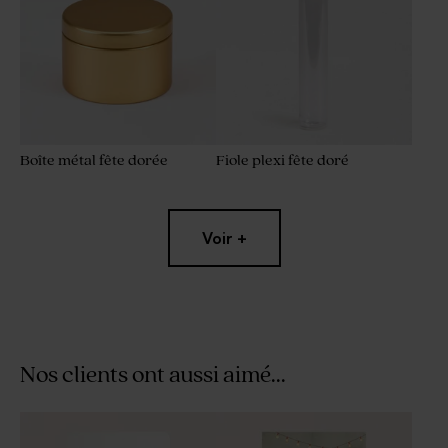
Boîte métal fête dorée
Fiole plexi fête doré
Voir +
Nos clients ont aussi aimé...
Bombes à graines fête ton
Autocollant cachet de cire
ocre (25 ex)
fête cœur