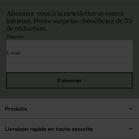
Abonnez-vous à la newsletter et restez
informé. Petite surprise : bénéficiez de 5%
de réduction.
Grande enveloppe noire
Grande enveloppe naturelle
Prénom
E-mail
S'abonner
Elégante enveloppe blanche
Enveloppe blanche
carrée
autocollante
Produits
Livraison rapide en toute securite