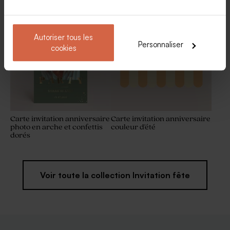
départ retraite
Dragées fête marbré or
amande 1 kg (± 300 ex)
Autoriser tous les
Personnaliser
cookies
Carte invitation anniversaire
Carte invitation anniversaire
photo en arche et confettis
couleur d'été
dorés
Voir toute la collection Invitation fête