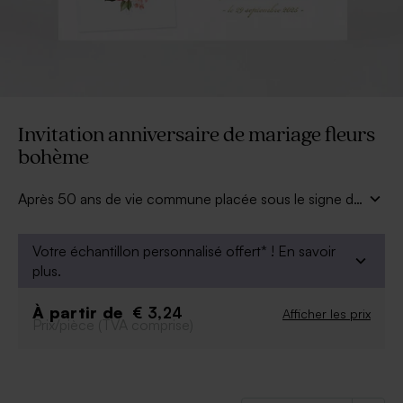
Invitation anniversaire de mariage fleurs
bohème
Après 50 ans de vie commune placée sous le signe de
l'amour, fêtez vos noces d'or entourés de vos
proches. Cette invitation anniversaire de mariage fleurs
Votre échantillon personnalisé offert* !
En savoir
bohème, chic et nature promet aux invités une belle
plus.
fête champêtre. Vous pourrez joindre 2 photos de
votre couple grâce à une petite bande photo qui sera
À partir de
€ 3,24
Afficher les prix
reliée à la carte grâce à un trombone doré. Sur la carte,
Prix/pièce (TVA comprise)
rédigez votre texte et le programme de la journée.