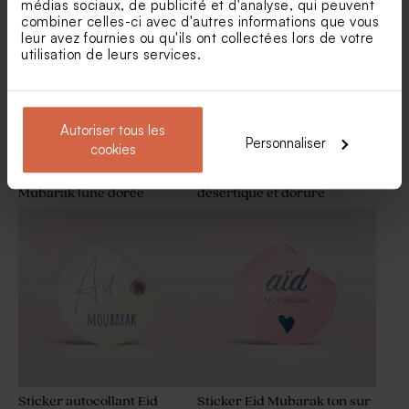
médias sociaux, de publicité et d'analyse, qui peuvent
combiner celles-ci avec d'autres informations que vous
leur avez fournies ou qu'ils ont collectées lors de votre
utilisation de leurs services.
Autoriser tous les
Personnaliser
cookies
Sticker autocollant Eid
Sticker autocollant paysage
Mubarak lune dorée
désertique et dorure
Dragées lentilles fête
Dragées fête marbé vert 1 kg
couleur marbré vert 1 kg (±
(± 240 ex)
1120 ex)
Sticker autocollant Eid
Sticker Eid Mubarak ton sur