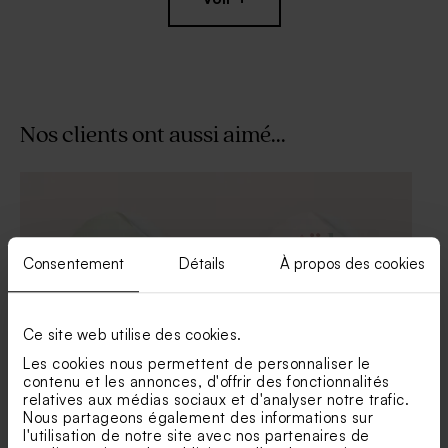
Nos clients ont aussi aimé...
Dragées fête eucalyptus -
Tube à bulles baptême vert
chocolat 1 kg (± 240 ex)
eucalyptus
Consentement
Détails
À propos des cookies
Ce site web utilise des cookies.
Les cookies nous permettent de personnaliser le
contenu et les annonces, d'offrir des fonctionnalités
Sticker autocollant Eid
Eid Mubarak sticker
relatives aux médias sociaux et d'analyser notre trafic.
Mubarak oriental et dorure
autocollant le bonheur en
couleur
Nous partageons également des informations sur
Savon artisanal fête senteur
Fleurs séchées fête -
Thé Chaï
Lagurus vert
l'utilisation de notre site avec nos partenaires de