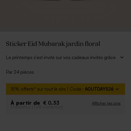
Sticker Eid Mubarak jardin floral
Le printemps s'est invité sur vos cadeaux invités grâce
à ce sticker autocollant. A vous de le personnaliser
selon vos envies.
Par 24 pièces
* Cadeau invité à commander séparément
15% offerts* sur tout le site | Code :
AOUTDAYS26
À partir de
€ 0,33
Afficher les prix
Prix/pièce (TVA comprise)