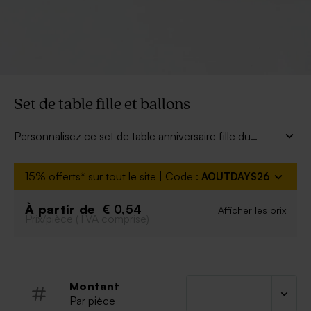
Set de table fille et ballons
Personnalisez ce set de table anniversaire fille du
prénom et de l'âge de votre princesse. Tendance, il se
décline en 2 couleurs différentes. Le petit plus : il
15% offerts* sur tout le site | Code :
AOUTDAYS26
occupera les enfants grâce à son dessin qui se trouve
au dos.
À partir de
€ 0,54
Afficher les prix
Prix/pièce (TVA comprise)
Montant
Par pièce