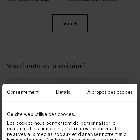
Voir +
Nos clients ont aussi aimé...
Pic à planter fête
Contenant bonbons
transparent rond fête
Consentement
Détails
À propos des cookies
Ce site web utilise des cookies.
Les cookies nous permettent de personnaliser le
contenu et les annonces, d'offrir des fonctionnalités
relatives aux médias sociaux et d'analyser notre trafic.
Nous partageons également des informations sur