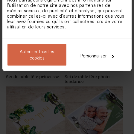
Set de table couronne
Set de table garçon et
l'utilisation de notre site avec nos partenaires de
ballons
médias sociaux, de publicité et d'analyse, qui peuvent
Etiquette ronde plexi -
Contenant fête simple en
combiner celles-ci avec d'autres informations que vous
Cadeau invité fête
verre nervuré
leur avez fournies ou qu'ils ont collectées lors de votre
utilisation de leurs services.
Autoriser tous les
Personnaliser
cookies
Set de table fête princesse
Set de table fête photo
tendance
Fleurs séchées fête -
Diffuseur de parfum en
Lagurus blanc
verre baptême