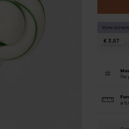
profession de fo
* Goût : cerise
* Composants : 
fruits rouges, 
* Sans allergèn
Votre échanti
€ 3,57
Prix/pièce (T
Mo
Par 
For
ø 6
Com