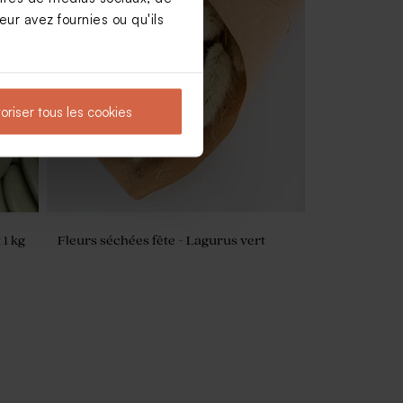
ur avez fournies ou qu'ils
Sticker fête rond confettis dorés
oriser tous les cookies
 1 kg
Fleurs séchées fête - Lagurus vert