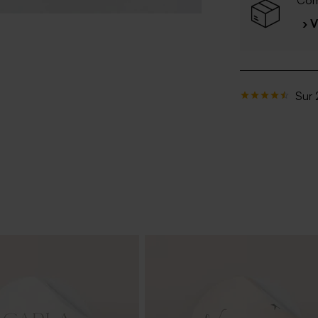
› 
Sur 