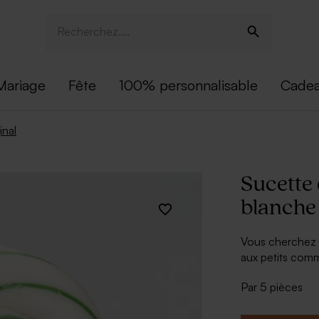
Mariage
Fête
100% personnalisable
Cadea
inal
Sucette
blanche
Vous cherchez 
aux petits comm
cette sucette 
Par 5 pièces
heureux. Le pet
personnalisé d