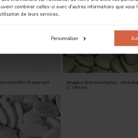
euvent combiner celles-ci avec d'autres informations que vous le
tilisation de leurs services.
ocollant fête lama 4,4 cm
Sticker fête art moderne 4,4 cm
Personnaliser
Aut
n coton fête 15 mm vert
Dragées fête eucalyptus - chocolat
(± 240 ex)
 rond fleuri