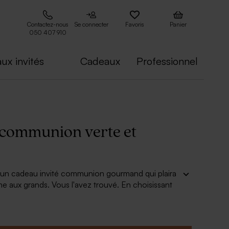
Contactez-nous
Se connecter
Favoris
Panier
050 407 910
ux invités
Cadeaux
Professionnel
 communion verte et
un cadeau invité communion gourmand qui plaira
e aux grands. Vous l'avez trouvé. En choisissant
communion verte et blanche, vous ferez des
it plus : Agrémentez-la d'un sticker autocollant
u prénom du communiant et de la date de la