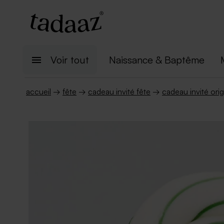
Voir tout
Naissance & Baptême
accueil
→
fête
→
cadeau invité fête
→
cadeau invité orig