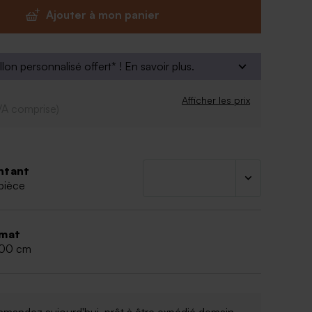
i. A offrir sans modération.
Ajouter à mon panier
sucre, glucose, eau, acide citrique E330, arome
colorant E100-E132-E151-E151c
es
llon personnalisé offert* !
En savoir plus.
Afficher les prix
VA comprise)
ntant
pièce
mat
,00 cm
mandez aujourd'hui, prêt à être expédié
demain