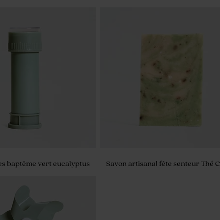
 vert pastel 700 g (± 500
Dragées lentilles baptême eucalyp
chocolat 1 kg (± 1120 ex)
es baptême vert eucalyptus
Savon artisanal fête senteur Thé 