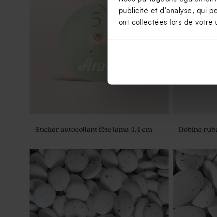
publicité et d'analyse, qui p
ont collectées lors de votre u
Sticker autocollant fête Dinosaure et
Sticker aut
guirlande 4,4 cm
Sticker autocollant fête lama 4,4 cm
Bobine ruba
Sticker fête rond eucalyptus
Sticker fête