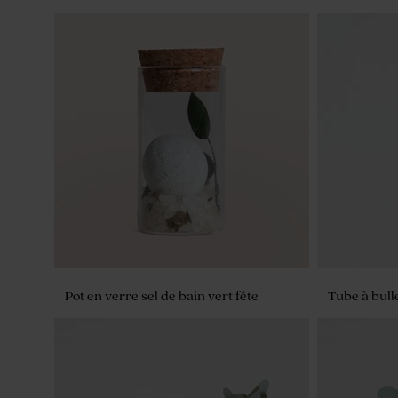
Dragées anniversaire eucalyptus
Bonbon fête
amande 1 kg (± 300 ex)
ex)
Pot en verre sel de bain vert fête
Tube à bull