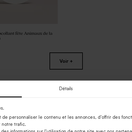
ocollant fête Animaux de la
m
Voir +
Détails
es.
de personnaliser le contenu et les annonces, d'offrir des foncti
notre trafic.
s informations sur l'utilisation de notre site avec nos parten