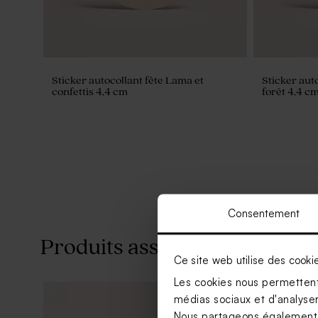
Sticker autocollant fête Lama et
Sticker aut
confettis 4,4 cm
forêt 4,4 c
Consentement
Produits associés
Ce site web utilise des cooki
Les cookies nous permettent 
médias sociaux et d'analyser 
Nous partageons également de