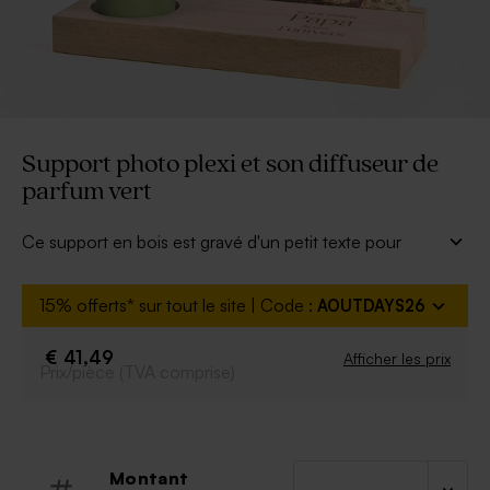
Support photo plexi et son diffuseur de
parfum vert
Ce support en bois est gravé d'un petit texte pour
l'heureux bénéficiaire. A vous d'insérer votre plus belle
photo de famille sur ce panneau en plexi.
15% offerts* sur tout le site | Code :
AOUTDAYS26
* Livré avec son diffuseur de parfum vert ainsi que les
batons : 50 ML senteur florale
€ 41,49
Afficher les prix
Prix/pièce (TVA comprise)
Montant