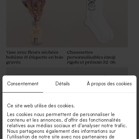
Vase avec fleurs séchées
Chaussettes
bohème & étiquette en bois
personnalisables émoji
gravée
rigolo et prénom 32-36
Consentement
Détails
À propos des cookies
Ce site web utilise des cookies.
Les cookies nous permettent de personnaliser le
contenu et les annonces, d'offrir des fonctionnalités
relatives aux médias sociaux et d'analyser notre trafic.
Nous partageons également des informations sur
Urne en bois personnalisée
Valisette de naissance
l'utilisation de notre site avec nos partenaires de
avec charnière prénoms
montgolfière