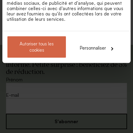
médias sociaux, de publicité et d'analyse, qui peuvent
combiner celles-ci avec d'autres informations que vous
leur avez fournies ou qu'ils ont collectées lors de votre
Nouveautés
utilisation de leurs services.
Voir +
Autoriser tous les
Personnaliser
cookies
Abonnez-vous à la newsletter et restez
informé. Petite surprise : bénéficiez de 5%
de réduction.
Chaussettes
Plaque en bois gravée et
personnalisables jolies
fleurs séchées bohème
Prénom
cerises
E-mail
S'abonner