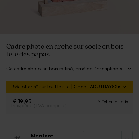
Cadre photo en arche sur socle en bois
fête des papas
Ce cadre photo en bois raffiné, orné de l’inscription «
Papa », est idéal pour célébrer l’amour paternel. Il met
en lumière un moment complice entre vous et votre
15% offerts* sur tout le site | Code :
AOUTDAYS26
papa, capturant tendresse et souvenirs précieux. Un
cadeau personnalisé et authentique, parfait pour la fête
€ 19,95
Afficher les prix
des pères. Taille de la photo : 11 cm x 17 cm.
Prix/pièce (TVA comprise)
Montant