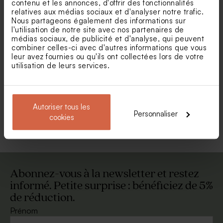
contenu et les annonces, d'offrir des fonctionnalités
relatives aux médias sociaux et d'analyser notre trafic.
Nous partageons également des informations sur
l'utilisation de notre site avec nos partenaires de
médias sociaux, de publicité et d'analyse, qui peuvent
combiner celles-ci avec d'autres informations que vous
leur avez fournies ou qu'ils ont collectées lors de votre
utilisation de leurs services.
Urne en bois personnalisée
Valisette de naissance
avec charnière prénoms
montgolfière
Nouveautés
Autoriser tous les
Personnaliser
Voir +
cookies
Abonnez-vous à la newsletter et restez
informé. Petite surprise : bénéficiez de 5%
de réduction.
Cadre coulissant en bois
Affiche maîtresse dessin
pour photos de vacances
Prénom