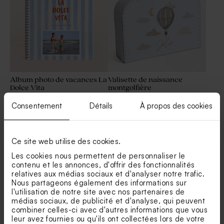
Album photo de vacances La
Valisette de naissance
Dolce Vita
montgolfière
Nouveautés
Consentement
Détails
À propos des cookies
Ce site web utilise des cookies.
Les cookies nous permettent de personnaliser le
contenu et les annonces, d'offrir des fonctionnalités
relatives aux médias sociaux et d'analyser notre trafic.
Nous partageons également des informations sur
l'utilisation de notre site avec nos partenaires de
médias sociaux, de publicité et d'analyse, qui peuvent
Cadre coulissant en bois
Affiche maîtresse dessin
combiner celles-ci avec d'autres informations que vous
pour photos de vacances
leur avez fournies ou qu'ils ont collectées lors de votre