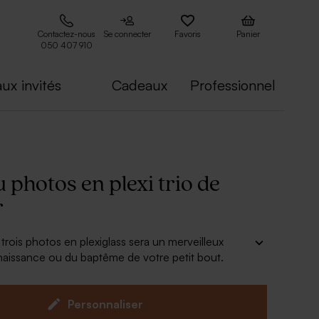
Contactez-nous
Se connecter
Favoris
Panier
050 407 910
ux invités
Cadeaux
Professionnel
photos en plexi trio de
r
rois photos en plexiglass sera un merveilleux
naissance ou du baptême de votre petit bout.
cs, vous pourrez ajouter, grâce à notre outil de
n, son prénom et date de naissance.
collante est prévue pour faciliter la suspension.
Personnaliser