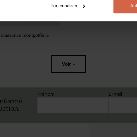
Personnaliser
Aut
e naissance montgolfière
Voir +
Prénom
E-mail
informé.
uction.