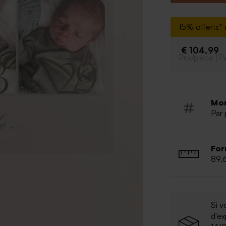
* Format : 89.6
15% offerts* s
€ 104,99
Prix/pièce (T
Mo
Par 
For
89,
Si v
d'e