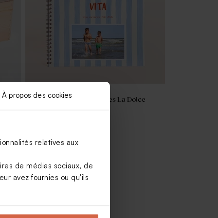
À propos des cookies
e
Album photo de vacances La Dolce
Vita
onnalités relatives aux
aires de médias sociaux, de
ur avez fournies ou qu'ils