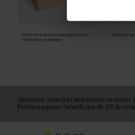
Urne en bois personnalisée avec
Valisette d
charnière prénoms
Abonnez-vous à la newsletter et restez 
Petite surprise : bénéficiez de 5% de réd