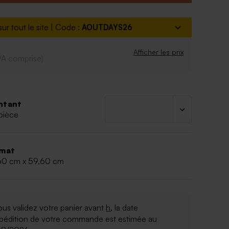
 x 59.6 cm
ur tout le site | Code :
AOUTDAYS26
Afficher les prix
VA comprise)
ntant
pièce
mat
60 cm x 59,60 cm
ous validez votre panier avant
h
, la date
xpédition de votre commande est estimée au