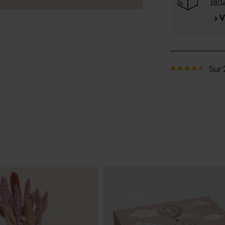
14/
› 
Sur 