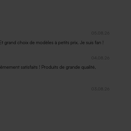
05.08.26
 grand choix de modèles à petits prix. Je suis fan !
04.08.26
mement satisfaits ! Produits de grande qualité,
03.08.26