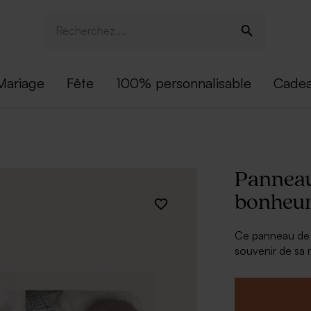
Mariage
Fête
100% personnalisable
Cadea
Panneau 
bonheu
Ce panneau de t
souvenir de sa 
En quelques cli
personnalisatio
* 1 attache auto