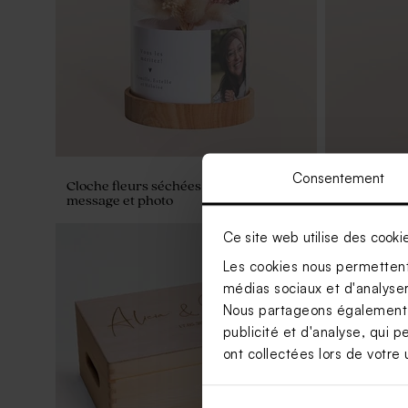
Consentement
Cloche fleurs séchées et son étiquette
Vase avec 
message et photo
étiquette e
Ce site web utilise des cooki
Les cookies nous permettent 
médias sociaux et d'analyser 
Nous partageons également de
publicité et d'analyse, qui p
ont collectées lors de votre u