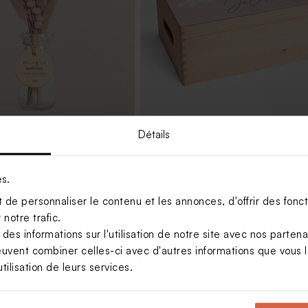
Détails
fleurs séchées bohème &
Boîte à souvenirs en bois naissanc
n bois gravée
montgolfière
es.
de personnaliser le contenu et les annonces, d'offrir des foncti
notre trafic.
s informations sur l'utilisation de notre site avec nos parten
euvent combiner celles-ci avec d'autres informations que vous le
tilisation de leurs services.