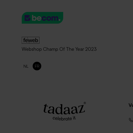
Plaque en bois gravée et fleurs
séchées bohème
Webshop Champ Of The Year 2023
NL
FR
V