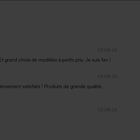
re
Chaussettes personnalisables jolies
cerises
05.08.26
 grand choix de modèles à petits prix. Je suis fan !
04.08.26
mement satisfaits ! Produits de grande qualité,
03.08.26