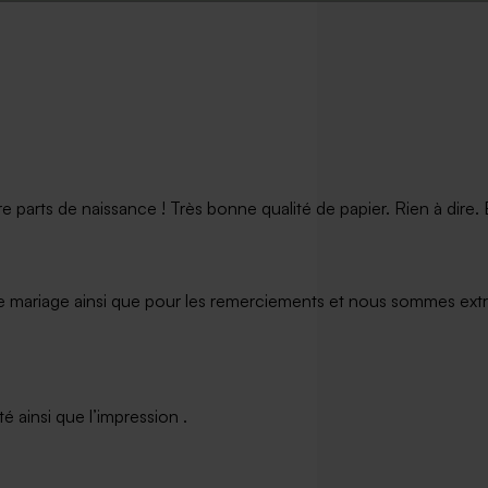
s personnalisée avec
Valisette de naissance montgolfiè
prénoms
arts de naissance ! Très bonne qualité de papier. Rien à dire. Et
e mariage ainsi que pour les remerciements et nous sommes extrê
 ainsi que l’impression .