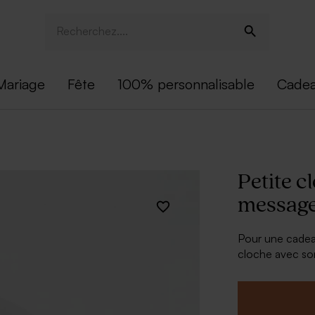
Mariage
Fête
100% personnalisable
Cadea
Petite c
message,
Pour une cadeau
cloche avec son
une décoration 
À retenir :
Hauteur :