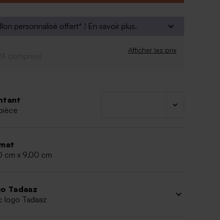
liège
llon personnalisé offert* !
En savoir plus.
Afficher les prix
VA comprise)
ntant
pièce
mat
0 cm x 9,00 cm
o Tadaaz
c logo Tadaaz