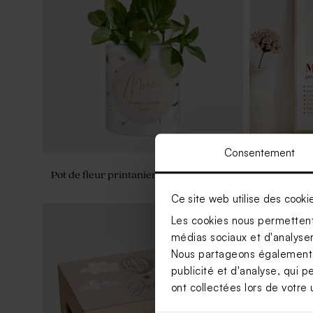
Consentement
Pot de fleur printanier
Affiche maî
Ce site web utilise des cooki
Les cookies nous permettent 
médias sociaux et d'analyser 
Nous partageons également de
publicité et d'analyse, qui p
ont collectées lors de votre u