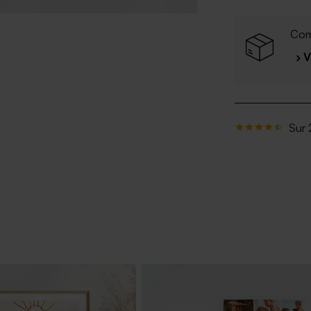
Com
› 
Sur 