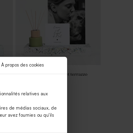
À propos des cookies
xte
Support photo en plexi et terrazzo
avec diffuseur
onnalités relatives aux
aires de médias sociaux, de
ur avez fournies ou qu'ils