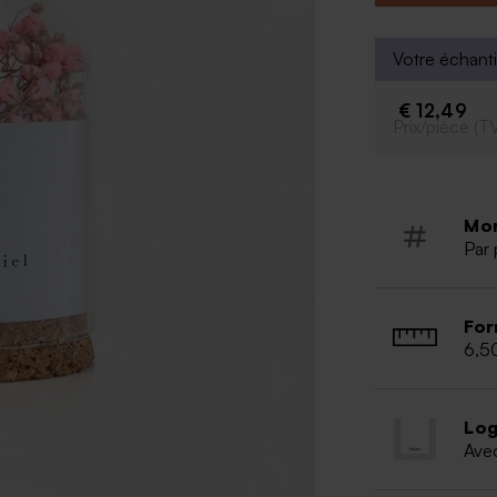
Socle en 
Votre échanti
€ 12,49
Prix/pièce (T
Mo
Par 
For
6,5
Log
Ave