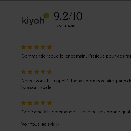
9.2
/
10
27304 avis.
Chaussettes personnalisables émoji
Urne en boi
rigolo et prénom 32-36
charnière 
Commande reçue le lendemain. Pratique pour des faire p
Nous avons fait appel à Tadaaz pour nos faire-parts d
livraison rapide.
Conforme à la commande. Papier de très bonne qualité
Voir tous les avis
>