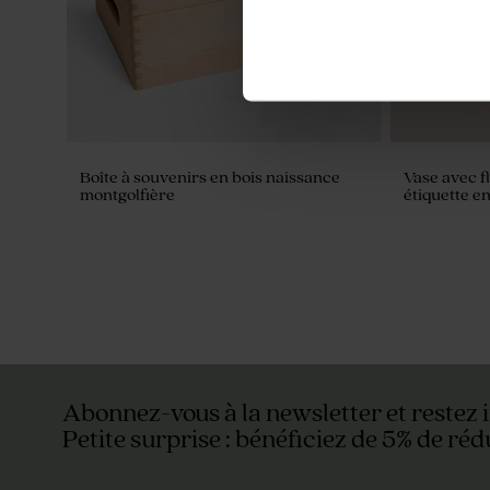
Boîte à souvenirs en bois naissance
Vase avec 
montgolfière
étiquette e
Nouveautés
Abonnez-vous à la newsletter et restez 
Petite surprise : bénéficiez de 5% de réd