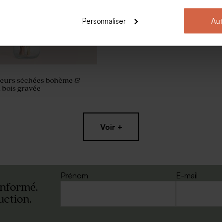
Personnaliser
Aut
fleurs séchées bohème &
n bois gravée
Voir +
Prénom
E-mail
informé.
uction.