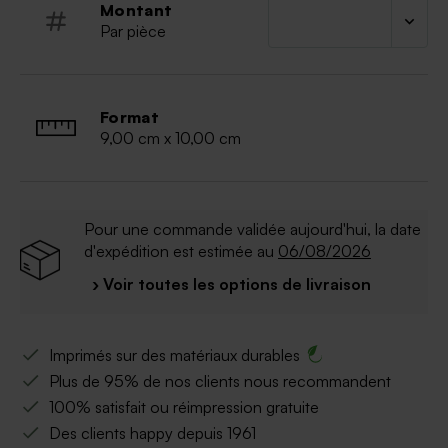
Montant
Un cadeau original et symbolique pour la fête des
Par pièce
pères, qui allie décoration et émotion.
Format
9,00 cm x 10,00 cm
Pour une commande validée aujourd'hui, la date
d'expédition est estimée au
06/08/2026
› Voir toutes les options de livraison
Imprimés sur des matériaux durables
Plus de 95% de nos clients nous recommandent
100% satisfait ou réimpression gratuite
Des clients happy depuis 1961