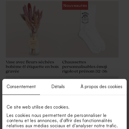
Nouveautés
Vase avec fleurs séchées
Chaussettes
bohème & étiquette en bois
personnalisables émoji
gravée
rigolo et prénom 32-36
Consentement
Détails
À propos des cookies
Ce site web utilise des cookies.
Les cookies nous permettent de personnaliser le
contenu et les annonces, d'offrir des fonctionnalités
relatives aux médias sociaux et d'analyser notre trafic.