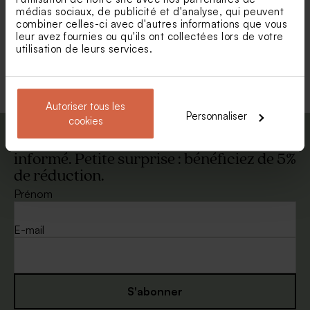
séchées
médias sociaux, de publicité et d'analyse, qui peuvent
combiner celles-ci avec d'autres informations que vous
leur avez fournies ou qu'ils ont collectées lors de votre
Nouveautés
utilisation de leurs services.
Voir +
Autoriser tous les
Personnaliser
cookies
Abonnez-vous à la newsletter et restez
informé. Petite surprise : bénéficiez de 5%
de réduction.
Plaque en bois gravée et
Chaussettes
fleurs séchées bohème
personnalisables jolies
Prénom
cerises
E-mail
S'abonner