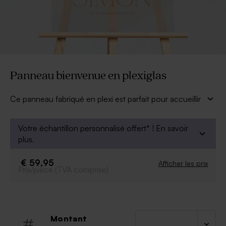
Panneau bienvenue en plexiglas
Ce panneau fabriqué en plexi est parfait pour accueillir
vos invités avec style.
À personnaliser :
Votre échantillon personnalisé offert* !
En savoir
plus.
Photo et texte.
Police et couleur de la police.
Possibilité d'ajouter le symbole de votre choix
€ 59,95
Afficher les prix
Prix/pièce (TVA comprise)
grâce à notre outil de personnalisation.
À retenir :
Matière :
Montant
Plexiglas.