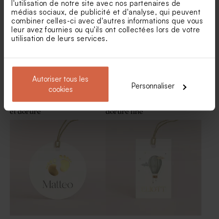
Dragées marbré or 1 kg (±
Contenant plexi baptême
l'utilisation de notre site avec nos partenaires de
240 ex)
doré
médias sociaux, de publicité et d'analyse, qui peuvent
combiner celles-ci avec d'autres informations que vous
leur avez fournies ou qu'ils ont collectées lors de votre
utilisation de leurs services.
Autoriser tous les
Personnaliser
cookies
Etiquette baptême effet tissé
Etiquette baptême photo et
et dorure
dorure fine
Fiole plexi baptême doré
Savon artisanal baptême
bleu - Gravure prénom - eau
de sel