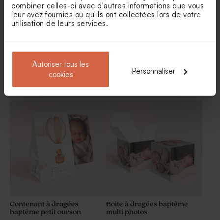
combiner celles-ci avec d'autres informations que vous
leur avez fournies ou qu'ils ont collectées lors de votre
utilisation de leurs services.
Autoriser tous les
Personnaliser
cookies
Boîte à dragées cube initiale
Etui à dragées baptême
prénom
fleurs des prés
Moulin à vent baptême vert
Dragées baptême vert pastel
et son crayon
- chocolat 1 kg (± 240 ex)
personnalisable
Contenant à dragées
Boite à dragées baptême
baptême petit ourson
multi photos