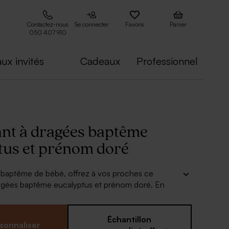
Contactez-nous
Se connecter
Favoris
Panier
050 407 910
ux invités
Cadeaux
Professionnel
nt à dragées baptême
tus et prénom doré
u baptême de bébé, offrez à vos proches ce
agées baptême eucalyptus et prénom doré. En
modèle, c'est le chic assuré pour votre table de
de blanc. Le prénom de bébé, imprimé en dorure
 la première chose qui attirera l'œil de vos convives.
Échantillon
sonnaliser