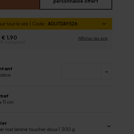
gées dans le sachet plastique et fermez le
personnalisé offert
 à l'attache parisienne. L'ensemble est fourni.
rte de remerciement associée, à envoyer après le
ur tout le site | Code :
AOUTDAYS26
onforme aux normes alimentaires inclus
€ 1,90
e
Afficher les prix
VA comprise)
ntant
pièce
mat
x 11 cm
ier
er mat laminé toucher doux | 300 g