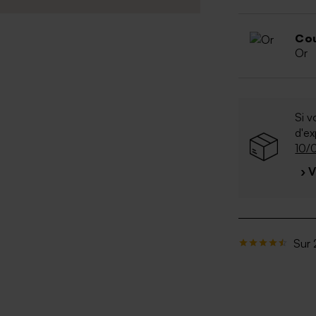
Cou
Or
Si v
d'e
10/
› 
Sur 