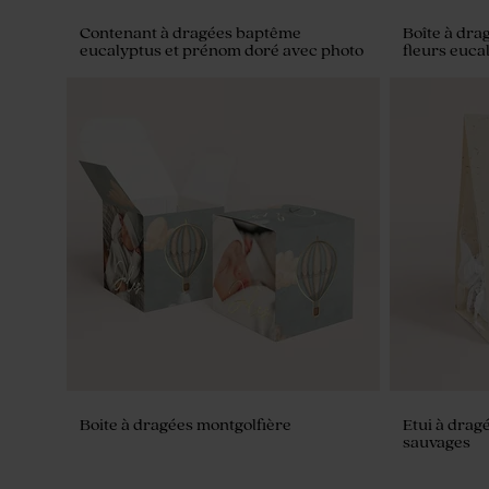
Contenant à dragées baptême
Boîte à dr
eucalyptus et prénom doré avec photo
fleurs euca
Boîte DIY cadeaux invités naissance
Moulin à ve
vert
crayon gris
Boite à dragées montgolfière
Etui à drag
sauvages