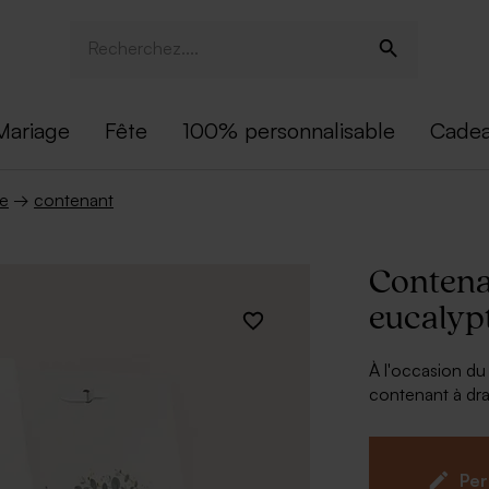
Mariage
Fête
100% personnalisable
Cadea
me
→
contenant
Contena
eucalyp
À l'occasion d
contenant à dr
choisissant ce 
baptême vêtue 
et en relief est
Per