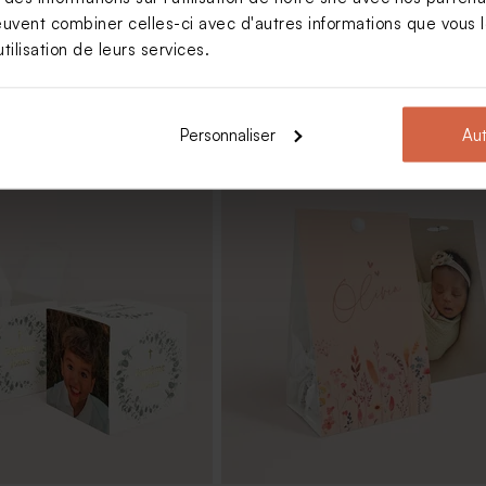
euvent combiner celles-ci avec d'autres informations que vous le
tilisation de leurs services.
Personnaliser
Aut
anal senteur Thé Chaï
Dragées baptême amande – blan
brillantes - 1 kg (± 300 ex)