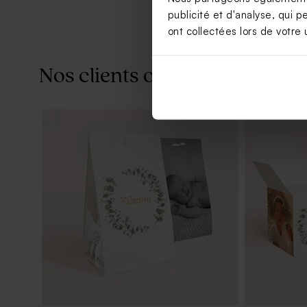
publicité et d'analyse, qui p
ont collectées lors de votre u
Nos clients ont aussi aimé...
Savon artisanal baptême senteur
Savon artis
Citron