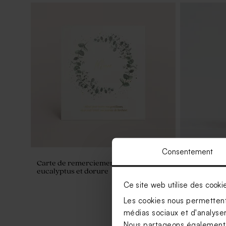
Consentement
Carte de remerciement naissance
Sticker aut
eucalyptus et dorure
eucalyptus
Ce site web utilise des cooki
Les cookies nous permettent 
médias sociaux et d'analyser 
Nous partageons également de