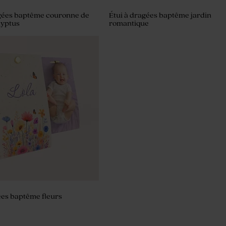
agées baptême couronne de
Étui à dragées baptême jardin
lyptus
romantique
nt baptême vert et son
ées baptême fleurs