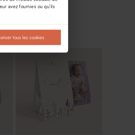
ur avez fournies ou qu'ils
oriser tous les cookies
ches
Tube à bulles baptême vert eucalyptus