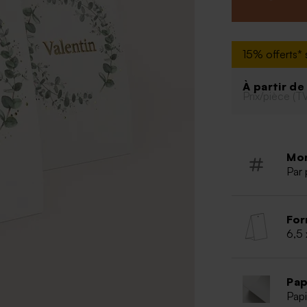
Ajoutez les dra
contenant grâce
Retrouvez la ca
grand jour.
15% offerts* s
* Sachet mica c
À partir d
Prix/pièce (T
Mo
Par 
For
6,5 
Pap
Papi