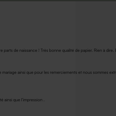
 sel de bain rose
Boîte à bonbons ronde velours ros
arts de naissance ! Très bonne qualité de papier. Rien à dire. Et
e mariage ainsi que pour les remerciements et nous sommes extrê
 ainsi que l’impression .