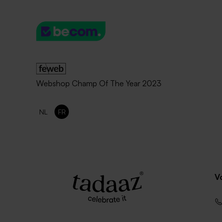
Pot en verre dépoli rose
Pochon tiss
Webshop Champ Of The Year 2023
NL
FR
V