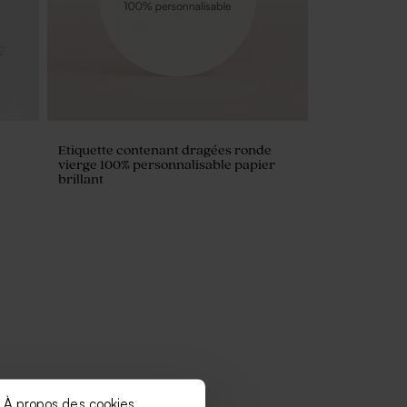
Etiquette contenant dragées ronde
vierge 100% personnalisable papier
brillant
À propos des cookies