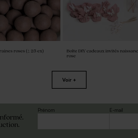
aines roses (± 25 ex)
Boîte DIY cadeaux invités naissan
rose
Voir +
Prénom
E-mail
informé.
uction.