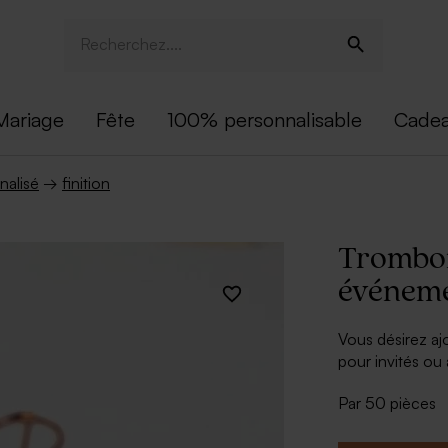
Mariage
Fête
100% personnalisable
Cadea
nalisé
→
finition
Trombon
événem
Vous désirez a
pour invités o
maintiendra le 
Par 50 pièces
À retenir :
Taille : 2