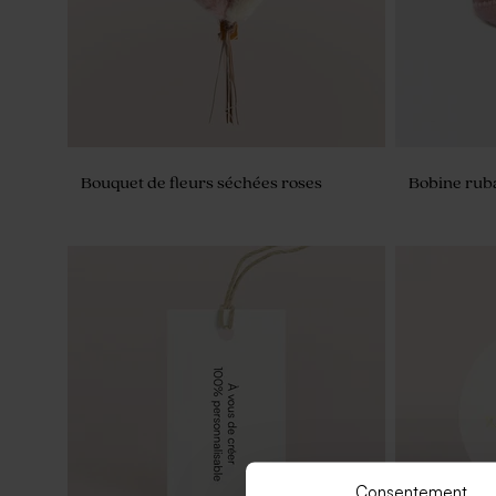
Bouquet de fleurs séchées roses
Bobine rub
Consentement