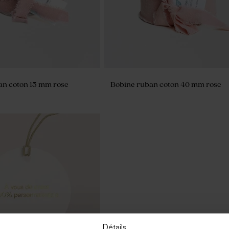
an coton 15 mm rose
Bobine ruban coton 40 mm rose
Détails