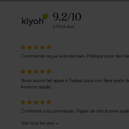
9.2
/
10
27304 avis.
Diffuseur de parfum personnalisable
Pot en verre
rose
Commande reçue le lendemain. Pratique pour des faire p
Nous avons fait appel à Tadaaz pour nos faire-parts d
livraison rapide.
Conforme à la commande. Papier de très bonne qualité
Voir tous les avis
>