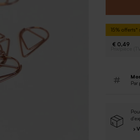
Vendu par
15% offerts* s
€ 0,49
Prix/pièce (T
Mo
Par 
Pour
d'ex
› 