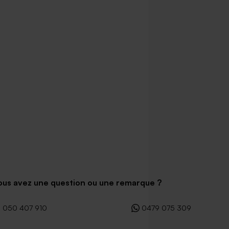
u 100% coton - rose poudré
Crayon en bois et son ruban en ve
rose
ous avez une question ou une remarque ?
050 407 910
0479 075 309