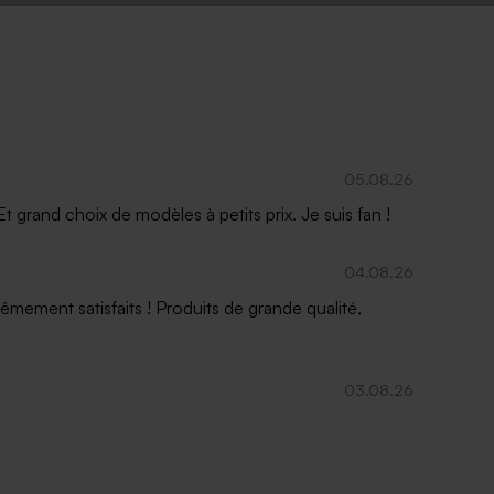
e
Savon artisanal rond - fleurs hibiscus
05.08.26
 grand choix de modèles à petits prix. Je suis fan !
04.08.26
mement satisfaits ! Produits de grande qualité,
03.08.26