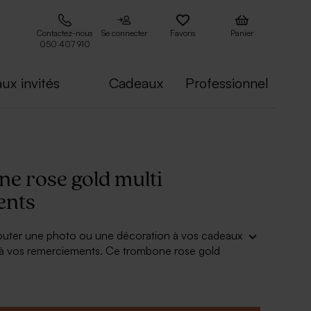
Contactez-nous
Se connecter
Favoris
Panier
050 407 910
ux invités
Cadeaux
Professionnel
e rose gold multi
ents
jouter une photo ou une décoration à vos cadeaux
u à vos remerciements. Ce trombone rose gold
tout avec élégance.
5 mm