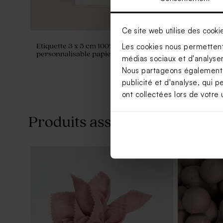
Ce site web utilise des cooki
Les cookies nous permettent 
Etiquette 3 x 5 cm 100%
Étiquette r
personnalisable papier mat
personnali
médias sociaux et d'analyser 
Nous partageons également de
publicité et d'analyse, qui p
ont collectées lors de votre u
Produits associés