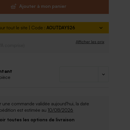
 paquet de 50 ex
Ajouter à mon panier
ur tout le site | Code :
AOUTDAYS26
Afficher les prix
VA comprise)
ntant
pièce
 une commande validée aujourd'hui, la date
pédition est estimée au
10/08/2026
Voir toutes les options de livraison