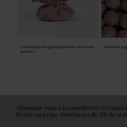
Contenant dragées baptême tissu rose
Bombes à gr
poudré
Abonnez-vous à la newsletter et restez 
Petite surprise : bénéficiez de 5% de réd