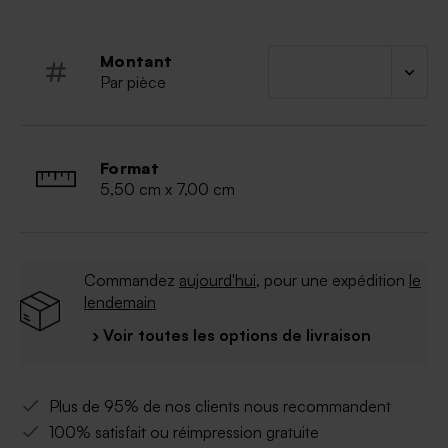
85 dragées lentilles, 25 dragées aux amandes, 3
bombes de bain
Dragées vendus séparément
Montant
Rincer avant la première utilisation
Par pièce
Ne convient pas au lave-vaisselle, au four (à
micro-ondes) et au congélateur
Format
5,50 cm x 7,00 cm
Commandez
aujourd'hui
, pour une expédition
le
lendemain
› Voir toutes les options de livraison
Plus de 95% de nos clients nous recommandent
100% satisfait ou réimpression gratuite