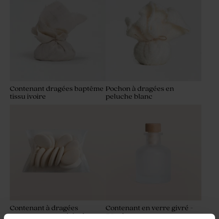
Contenant dragées baptême
Pochon à dragées en
tissu ivoire
peluche blanc
Contenant à dragées
Contenant en verre givré -
transparent et original
50 ml