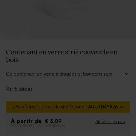
Contenant en verre strié couvercle en
bois
Ce contenant en verre à dragées et bonbons sera
votre partenaire idéal pour remercier vos convives. Il
s'accordera à tous les thèmes.
Par 6 pièces
Vous pourrez y ajouter une étiquette personnalisée.
* Etiquette vendue séparément
15% offerts* sur tout le site | Code :
AOUTDAYS26
À retenir :
Se vend par lot de 6 ex
À partir de
€ 3,09
Afficher les prix
Prix/pièce (TVA comprise)
Format : 6 cm x 4.2 cm
Peut contenir environ 20 dragées, 45 bonbons,