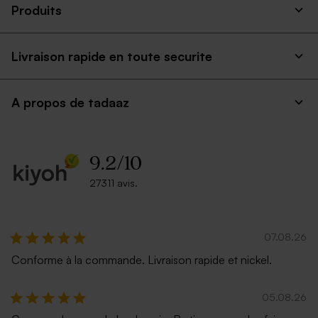
Fraîcheur
25 ex)
Produits
Livraison rapide en toute securite
A propos de tadaaz
9.2
/
10
27311 avis.
07.08.26
Conforme à la commande. Livraison rapide et nickel.
05.08.26