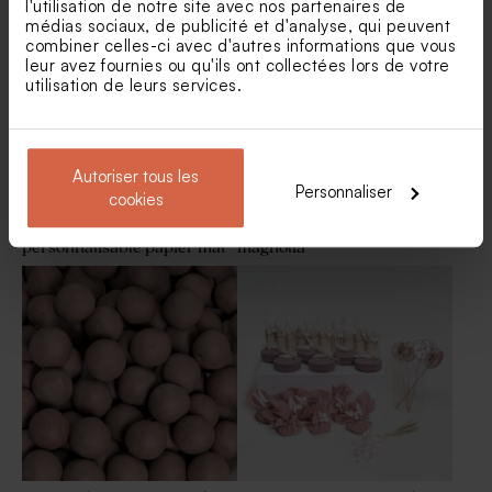
l'utilisation de notre site avec nos partenaires de
médias sociaux, de publicité et d'analyse, qui peuvent
combiner celles-ci avec d'autres informations que vous
leur avez fournies ou qu'ils ont collectées lors de votre
utilisation de leurs services.
Autoriser tous les
Personnaliser
cookies
Etiquette 3 x 5 cm 100%
Flacon en verre strié
personnalisable papier mat
magnolia