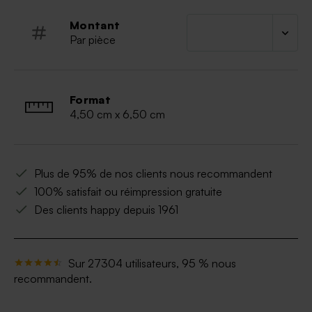
Tetrasodium Glutamate Diacetate, CI 77 891, CI
14 700, CI 17 200, CI 19 140, CI 16 255, CI 28
Montant
440, CI 77 019, CI 4491 Coumarine, Limonène,
Par pièce
Hydroxycitronellal, Linalol, Alpha-Isomethyl
Ionone
Poids : 34 g
Etiquette personnalisable vendue séparément
Format
4,50 cm x 6,50 cm
Plus de 95% de nos clients nous recommandent
100% satisfait ou réimpression gratuite
Des clients happy depuis 1961
Sur 27304 utilisateurs, 95 % nous
recommandent.