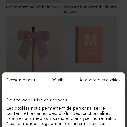
Pot en verre sel de bain rose
Savon artisanal rond - fleurs
hibiscus
Crayon en bois et son ruban
Savon artisanal rose clair -
Consentement
Détails
À propos des cookies
en velours rose
Gravure prénom - hibiscus
Ce site web utilise des cookies.
Les cookies nous permettent de personnaliser le
contenu et les annonces, d'offrir des fonctionnalités
Produits associés
relatives aux médias sociaux et d'analyser notre trafic.
Nous partageons également des informations sur