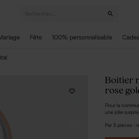
Mariage
Fête
100% personnalisable
Cadea
inal
Boitier 
rose go
Pour la communi
une jolie surpri
rose gold commu
Par 5 pièces -
invité communio
… Elles pourron