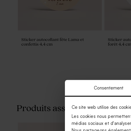
Sticker autocollant fête Lama et
Sticker aut
confettis 4,4 cm
forêt 4,4 c
Consentement
Produits associés
Ce site web utilise des cooki
Les cookies nous permettent 
médias sociaux et d'analyser 
Nous partageons également de