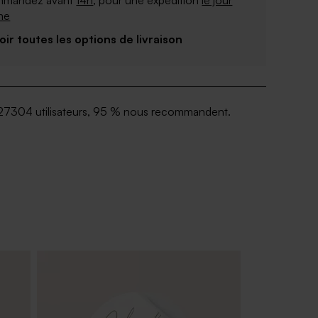
mandez avant
14h
, pour une expédition
le jour
me
Voir toutes les options de livraison
27304 utilisateurs, 95 % nous recommandent.