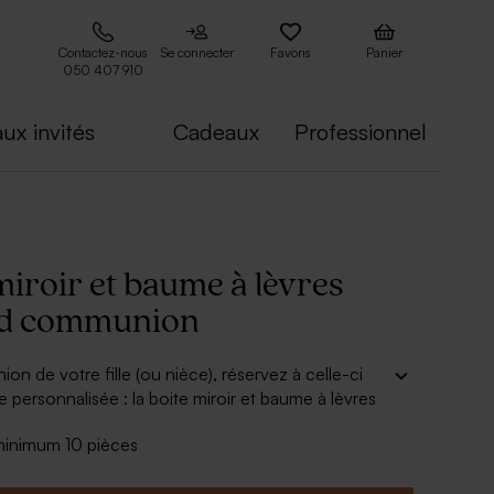
Contactez-nous
Se connecter
Favoris
Panier
050 407 910
ux invités
Cadeaux
Professionnel
miroir et baume à lèvres
ld communion
on de votre fille (ou nièce), réservez à celle-ci
se personnalisée : la boite miroir et baume à lèvres
nion. Votre fille pourra l’offrir comme cadeau
 minimum 10 pièces
n à ses copines, ainsi qu’à sa marraine, ses tantes,
t emmener ce boitier beauté partout avec elles et