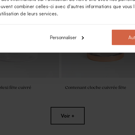
euvent combiner celles-ci avec d'autres informations que vous le
tilisation de leurs services.
ocollant fête lama 4,4 cm
Sticker fête rond confettis dorés
Personnaliser
Aut
lexi fête cuivré
Contenant cloche cuivrée fête
Voir +
 rond fleuri