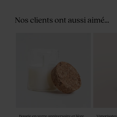
Nos clients ont aussi aimé...
Dragées lentilles communion cuivrés 1
kg (± 1120 ex)
Bougie en verre anniversaire et liège
Vaporisateu