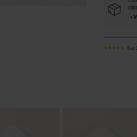
Com
mê
› 
Sur 