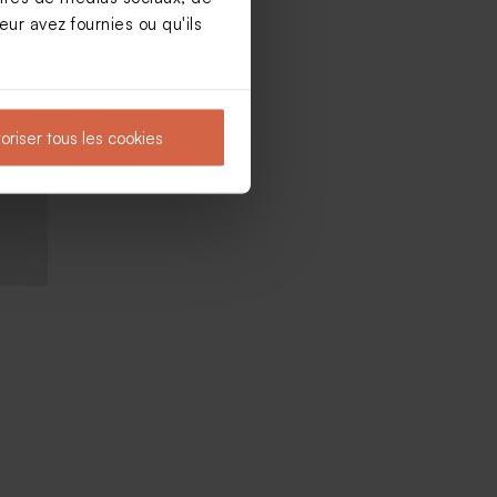
ur avez fournies ou qu'ils
Sticker fête rond eucalyptus
oriser tous les cookies