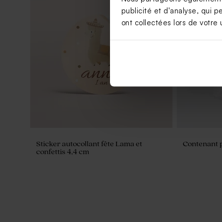
publicité et d'analyse, qui p
ont collectées lors de votre u
Sticker autocollant fête Dinosaure et
Sticker aut
guirlande 4,4 cm
Sticker autocollant fête Lama et
Contenant p
confettis 4,4 cm
Sticker fête art moderne 4,4 cm
Sticker fête