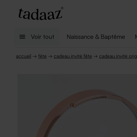
Voir tout
Naissance & Baptême
accueil
→
fête
→
cadeau invité fête
→
cadeau invité orig