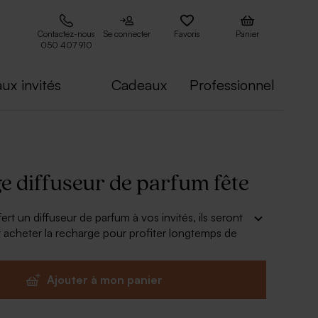
Contactez-nous
Se connecter
Favoris
Panier
050 407 910
ux invités
Cadeaux
Professionnel
e diffuseur de parfum fête
ert un diffuseur de parfum à vos invités, ils seront
r acheter la recharge pour profiter longtemps de
Ajouter à mon panier
nce :
1 litre
fleurs sauvage