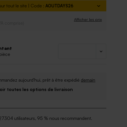
ur tout le site | Code :
AOUTDAYS26
Afficher les prix
VA comprise)
ntant
pièce
mandez aujourd'hui, prêt à être expédié
demain
Voir toutes les options de livraison
27304 utilisateurs, 95 % nous recommandent.