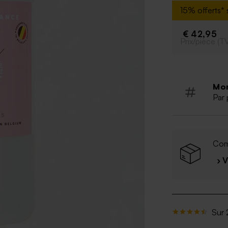
15% offerts* s
€ 42,95
Prix/pièce (T
Mo
Par 
Com
› 
Sur 