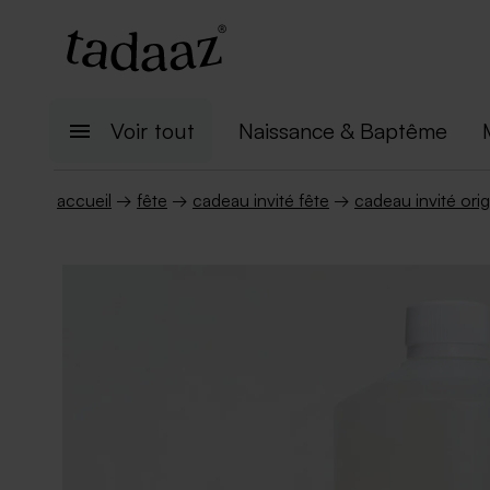
Voir tout
Naissance & Baptême
accueil
→
fête
→
cadeau invité fête
→
cadeau invité orig