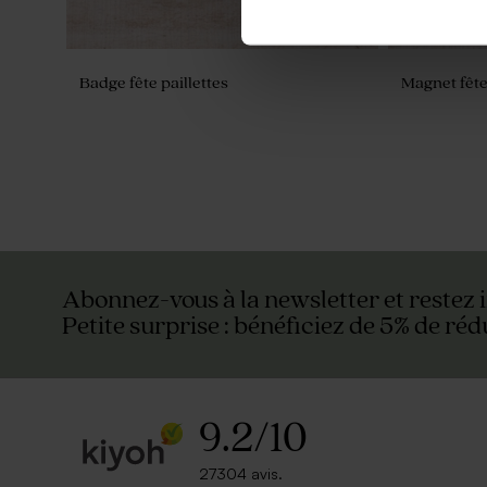
Badge fête paillettes
Magnet fête
Abonnez-vous à la newsletter et restez 
Petite surprise : bénéficiez de 5% de réd
9.2
/
10
27304 avis.