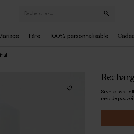
Mariage
Fête
100% personnalisable
Cadea
inal
Recharg
Si vous avez off
ravis de pouvoi
leur cadeau.
À retenir :
Contena
Parfum :