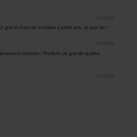
05.08.26
 grand choix de modèles à petits prix. Je suis fan !
04.08.26
mement satisfaits ! Produits de grande qualité,
03.08.26