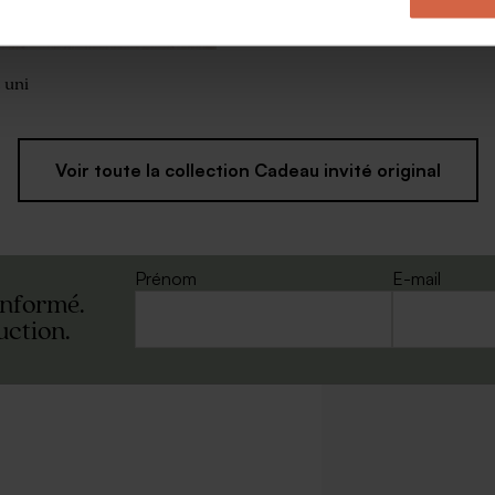
 uni
Voir toute la collection Cadeau invité original
Prénom
E-mail
informé.
uction.