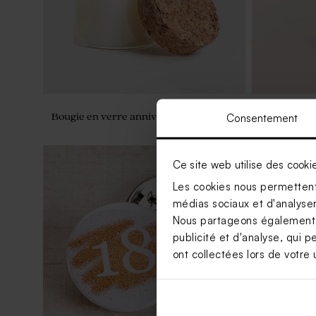
Bougie en verre anniversaire et liège
Vaporisateu
Consentement
anniversai
Ce site web utilise des cooki
Les cookies nous permettent 
médias sociaux et d'analyser 
Nous partageons également de
publicité et d'analyse, qui p
ont collectées lors de votre u