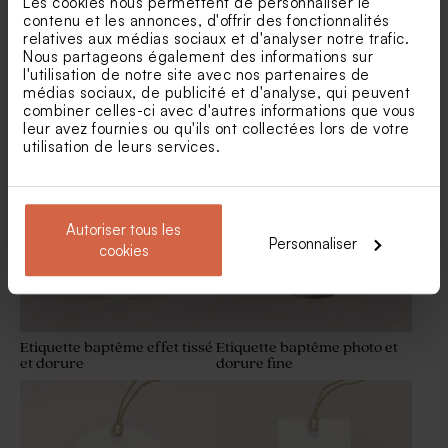
Les cookies nous permettent de personnaliser le
contenu et les annonces, d'offrir des fonctionnalités
relatives aux médias sociaux et d'analyser notre trafic.
Nous partageons également des informations sur
l'utilisation de notre site avec nos partenaires de
médias sociaux, de publicité et d'analyse, qui peuvent
Etiquette baptême ronde
Etiquette prénom baptême
combiner celles-ci avec d'autres informations que vous
jolies fleurs ey dorure
minimaliste et dorure
leur avez fournies ou qu'ils ont collectées lors de votre
Sticker autocollant grande
Sticker autocollant bouteille
utilisation de leurs services.
bonbonnière aquarelle rose
en verre aquarelle rose
Autoriser tous les
Personnaliser
cookies
Etiquette baptême effet tissé
Etiquette baptême photo et
et dorure
dorure fine
Pochon en tissu blanc
Pot à crayons naissance
naissance