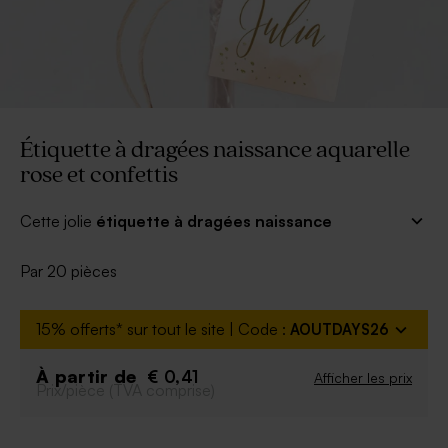
Étiquette à dragées naissance aquarelle
rose et confettis
Cette jolie
étiquette à dragées naissance
aquarelle rose et confettis
pourra accompagner
vos remerciements. Inscrivez le prénom de bébé avec
Par 20 pièces
l'une des nombreuses polices d'écriture proposées
dans notre outil de personnalisation. Les détails dorés
15% offerts* sur tout le site | Code :
AOUTDAYS26
vous feront de l'oeil ! Le ruban saumon est fourni.
Buromac réf.: 539.006
À partir de
€ 0,41
Afficher les prix
Prix/pièce (TVA comprise)