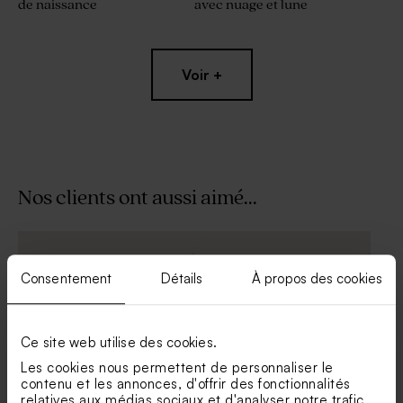
de naissance
avec nuage et lune
Voir +
Nos clients ont aussi aimé...
Faire part baptême ovale et
Faire part naissance ourson
fleurs séchées
et compagnie
Consentement
Détails
À propos des cookies
Ce site web utilise des cookies.
Les cookies nous permettent de personnaliser le
contenu et les annonces, d'offrir des fonctionnalités
relatives aux médias sociaux et d'analyser notre trafic.