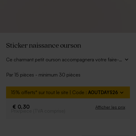
Sticker naissance ourson
Ce charmant petit ourson accompagnera votre faire-
part naissance pour annoncer la bonne nouvelle à tous
vos proches. Vous pouvez également coller ce sticker
Par 15 pièces - minimum 30 pièces
naissance sur vos cadeaux invités lors de son baptême.
Voilà une jolie façon de faire un rappel de thème.
15% offerts* sur tout le site | Code :
AOUTDAYS26
€ 0,30
Afficher les prix
Prix/pièce (TVA comprise)