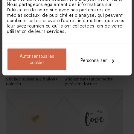
Nous partageons également des informations sur
Sticker naissance
Sticker baptême petite
l'utilisation de notre site avec nos partenaires de
montgolfière
chapelle
médias sociaux, de publicité et d'analyse, qui peuvent
Faire part naissance
Carte polaroïd naissance trio
combiner celles-ci avec d'autres informations que vous
animaux de la forêt
de photo
leur avez fournies ou qu'ils ont collectées lors de votre
utilisation de leurs services.
Autoriser tous les
Personnaliser
cookies
Sticker naissance ballons
Sticker naissance petits
colorés
pieds en dorure
Bougie en verre baptême et
Vaporisateur parfum en
liège
verre vide baptême prénom