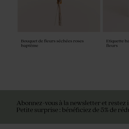
Bouquet de fleurs séchées roses
Etiquette b
baptême
fleurs
Abonnez-vous à la newsletter et restez 
Petite surprise : bénéficiez de 5% de réd