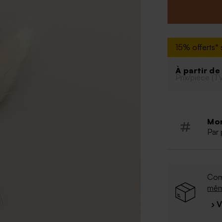
15% offerts* s
À partir d
Prix/pièce (T
Mo
Par 
Com
mê
› 