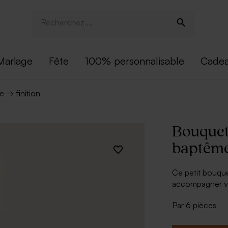
Mariage
Fête
100% personnalisable
Cadea
me
→
finition
Bouquet
baptêm
Ce petit bouque
accompagner vo
exemplaires et 
Par 6 pièces
* Cadeau invit