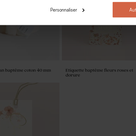
lours baptême beige petit
Pochon à dragées baptême broder
 gravure
anglaise
Personnaliser
Aut
an baptême coton 40 mm
Etiquette baptême fleurs roses et
dorure