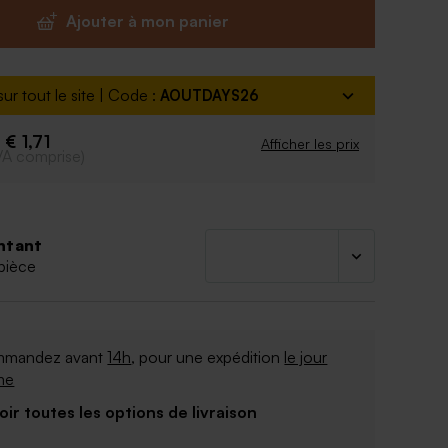
Ajouter à mon panier
ur tout le site | Code :
AOUTDAYS26
€ 1,71
e
Afficher les prix
VA comprise)
ntant
pièce
mandez avant
14h
, pour une expédition
le jour
me
Voir toutes les options de livraison