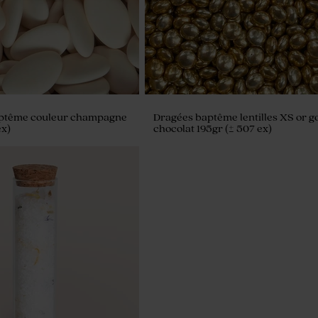
ptême couleur champagne
Dragées baptême lentilles XS or g
ex)
chocolat 195gr (± 507 ex)