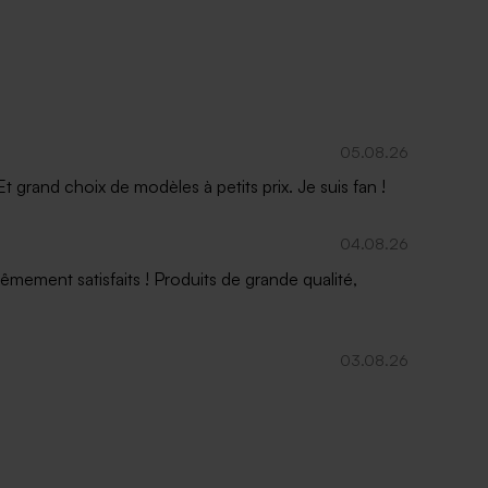
05.08.26
 grand choix de modèles à petits prix. Je suis fan !
04.08.26
mement satisfaits ! Produits de grande qualité,
03.08.26