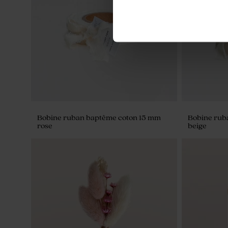
Pochon tissu baptême 100% coton -
Boîte en ve
beige
noeud avec
Bobine ruban baptême coton 15 mm
Bobine rub
rose
beige
Moulin à vent baptême beige et son
crayon gris