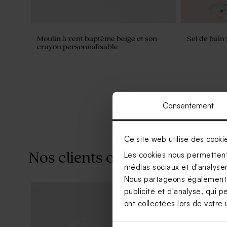
Moulin à vent baptême beige et son
Sel de bain
crayon personnalisable
Consentement
Ce site web utilise des cooki
Nos clients ont aussi aimé...
Les cookies nous permettent 
médias sociaux et d'analyser 
Nous partageons également de
publicité et d'analyse, qui p
ont collectées lors de votre u