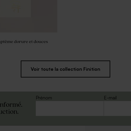
aptême dorure et douces
Voir toute la collection Finition
Prénom
E-mail
informé.
uction.