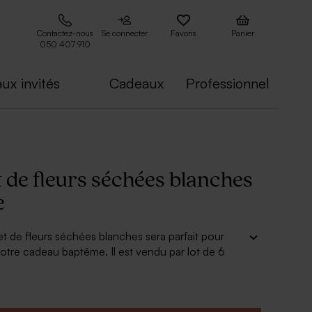
Contactez-nous
Se connecter
Favoris
Panier
050 407 910
ux invités
Cadeaux
Professionnel
 de fleurs séchées blanches
e
t de fleurs séchées blanches sera parfait pour
tre cadeau baptême. Il est vendu par lot de 6
mesure 12 cm.
é à commander séparément