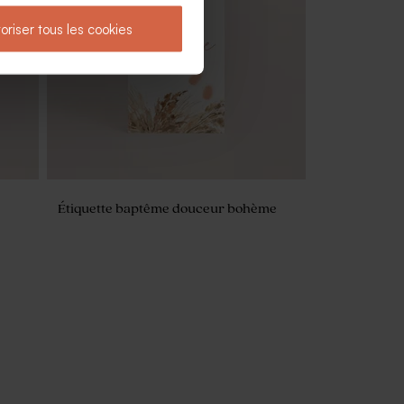
ie
Fleurs séchées baptême - Botao
branco blanc
oriser tous les cookies
Étiquette baptême douceur bohème