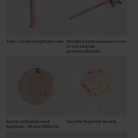
Tube à bulles baptême rose
Moulin à vent naissance rose
et son crayon
personnalisable
Flacon baptême en verre
Contenant dragées baptême
strié magnolia
tissu rose poudré
Savon artisanal rond
Sucette baptême fleurie
baptême - fleurs hibiscus