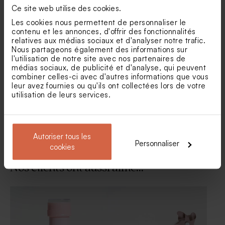
Ce site web utilise des cookies.
Les cookies nous permettent de personnaliser le
contenu et les annonces, d'offrir des fonctionnalités
relatives aux médias sociaux et d'analyser notre trafic.
Nous partageons également des informations sur
Dragées baptême nude 1 kg
Petit autocollant naissance
l'utilisation de notre site avec nos partenaires de
(± 240 ex)
photo et texte
médias sociaux, de publicité et d'analyse, qui peuvent
combiner celles-ci avec d'autres informations que vous
leur avez fournies ou qu'ils ont collectées lors de votre
utilisation de leurs services.
Voir +
Autoriser tous les
Personnaliser
cookies
Nos clients ont aussi aimé...
Boîte DIY cadeaux invités
Boîte DIY cadeaux invités
naissance rose
mariage rose