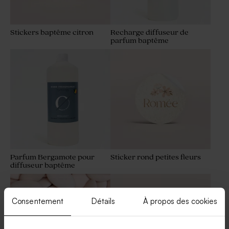
Stickers baptême citron
Recharge diffuseur de
parfum baptême
Sticker rond autocollant
Sticker baptême
baptême papillons et arc-en-
montgolfière
ciel
Parfum Bergamote pour
Sticker rond petites fleurs
diffuseur baptême
Sticker autocollant bougie
Sticker baptême message
aquarelle vert d'eau
d'amour
Consentement
Détails
À propos des cookies