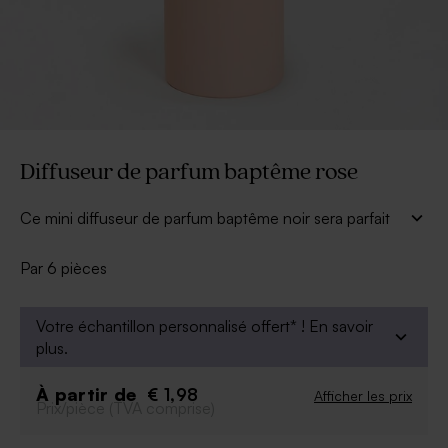
Diffuseur de parfum baptême rose
Ce mini diffuseur de parfum baptême noir sera parfait
pour offrir un cadeau invité baptême original à vos
proches.
Par 6 pièces
À personnaliser :
Vous pouvez personnaliser votre diffuseur à
Votre échantillon personnalisé offert* !
En savoir
l'aide de nos stickers et étiquettes. Pour les
plus.
stickers, veillez à ne pas dépasser 4cm de
diamètre.
À partir de
€ 1,98
Afficher les prix
Prix/pièce (TVA comprise)
À retenir :