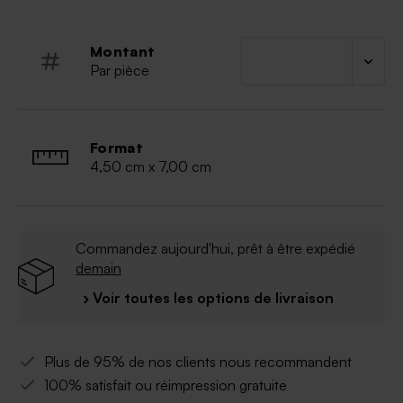
Taille du diffuseur :
H.7cm ; Ø.4,5cm
Contenance :
50ml. Parfum vendu séparement.
Montant
Taille des batônnets :
15cm
Par pièce
Quantité minimum :
vendus par lot de 6.
Chaque diffuseur est
commercialisé avec 5
petits batônnets
et
un couvercle en
plastique transparent
pour permettre à vos
Format
invités de transporter leur diffuseur sans
4,50 cm x 7,00 cm
catastrophe.
Matière :
contenant en verre, élément doré en
plastique, bâtonnets en bois.
Commandez aujourd'hui, prêt à être expédié
demain
› Voir toutes les options de livraison
Plus de 95% de nos clients nous recommandent
100% satisfait ou réimpression gratuite