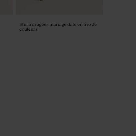
Etui à dragées mariage date en trio de
couleurs