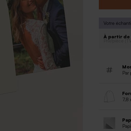
Peut cont
lentilles
Dragées 
Votre échanti
Ce conten
transpare
À partir d
assembler
Prix/pièce (T
Mo
Par 
For
7,8 
Pap
Papi