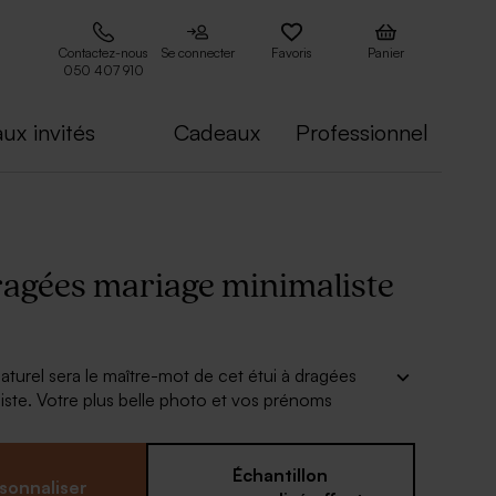
Contactez-nous
Se connecter
Favoris
Panier
050 407 910
ux invités
Cadeaux
Professionnel
dragées mariage minimaliste
aturel sera le maître-mot de cet étui à dragées
iste. Votre plus belle photo et vos prénoms
dre votre cadeau invité unique. Il ne manque que de
s pour le bonheur de tous.
Échantillon
sonnaliser