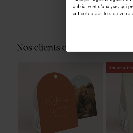
publicité et d'analyse, qui p
ont collectées lors de votre u
Nos clients ont aussi aimé...
Nouveautés
Bombe de bain mariage jaune pâle (30
Fleurs séch
ex)
branco bla