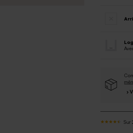
Arr
Log
Ave
Com
mê
› 
Sur 