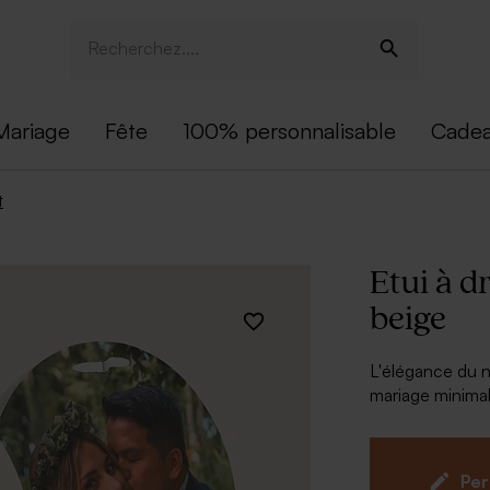
Mariage
Fête
100% personnalisable
Cadea
t
Etui à 
beige
L'élégance du n
mariage minimal
suffiront à ren
douces sucrerie
À retenir :
Per