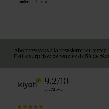
lumière et dorure
Abonnez-vous à la newsletter et restez 
Petite surprise : bénéficiez de 5% de réd
9.2
/
10
27302 avis.