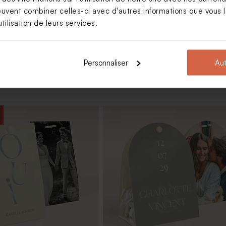
Voir +
euvent combiner celles-ci avec d'autres informations que vous le
tilisation de leurs services.
Personnaliser
Aut
ées mariage - Botao
Pot en verre sel de bain jaune mar
nc