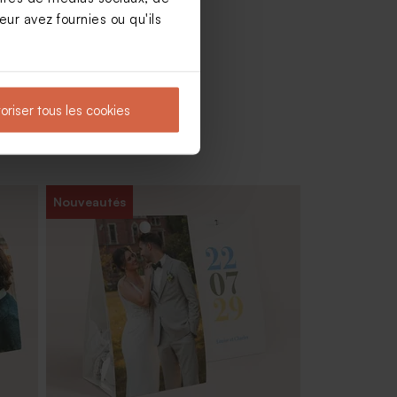
ur avez fournies ou qu'ils
oriser tous les cookies
Nouveautés
iage
Bouquet de fleurs séchées blanches
mariage