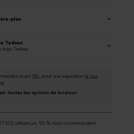
ière-plan
o Tadaaz
c logo Tadaaz
mandez avant
14h
, pour une expédition
le jour
me
Voir toutes les options de livraison
27302 utilisateurs, 95 % nous recommandent.