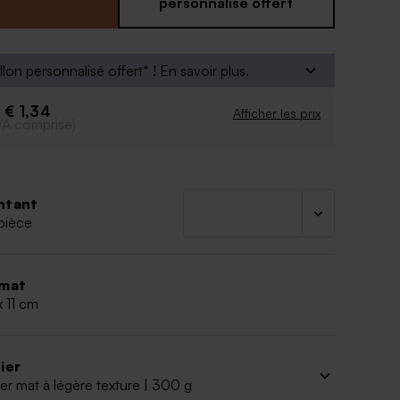
personnalisé offert
enir environ 14 dragées, 30 bonbons, 50 dragées
vendus séparément
llon personnalisé offert* !
En savoir plus.
ant à dragées est vendu avec un sachet
nt pour les dragées et une attache parisienne pour
€ 1,34
e
 l'ensemble
Afficher les prix
VA comprise)
ntant
pièce
mat
x 11 cm
ier
er mat à légère texture | 300 g