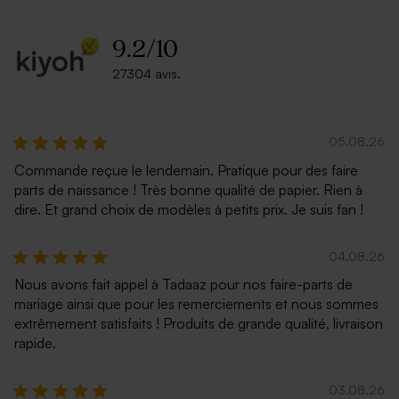
9.2
/
10
Superbe enveloppe noire
Enveloppe gris métallisé
27304 avis.
Tube à bulles
Dragées rondes blanches et
personnalisable or
or 1 kg (± 1120 ex)
05.08.26
Commande reçue le lendemain. Pratique pour des faire
parts de naissance ! Très bonne qualité de papier. Rien à
dire. Et grand choix de modèles à petits prix. Je suis fan !
04.08.26
Enveloppe rouge
Ravissante enveloppe
Nous avons fait appel à Tadaaz pour nos faire-parts de
rectangulaire bleu foncé
mariage ainsi que pour les remerciements et nous sommes
Couronne fleurs séchées à
Cloche fleurs séchées et son
personnaliser
message personnalisé
extrêmement satisfaits ! Produits de grande qualité, livraison
rapide.
03.08.26