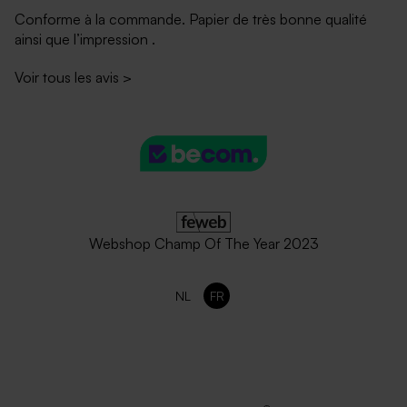
Conforme à la commande. Papier de très bonne qualité
ainsi que l’impression .
Voir tous les avis
>
Enveloppe longue rose nude
Enveloppe longue
eucalyptus
Webshop Champ Of The Year 2023
NL
FR
Enveloppe papier recyclé
Enveloppe longue rouille
moucheté