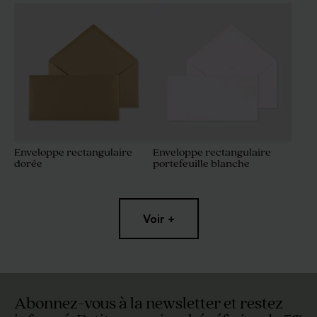
Boîte DIY cadeaux invités
Savon rond fleur d'or -
blancs et marron
senteur Calendula Bambou
Enveloppe rectangulaire
Enveloppe rectangulaire
dorée
portefeuille blanche
Dragées ovales marbrées or
Dragées sucrés ronds
1 kg (± 425 ex)
marbrés or 750 gr (± 195 ex)
Voir +
Abonnez-vous à la newsletter et restez