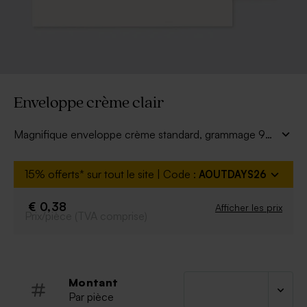
Enveloppe crème clair
Magnifique enveloppe crème standard, grammage 95
gr
15% offerts* sur tout le site | Code :
AOUTDAYS26
€ 0,38
Afficher les prix
Prix/pièce (TVA comprise)
Montant
Par pièce