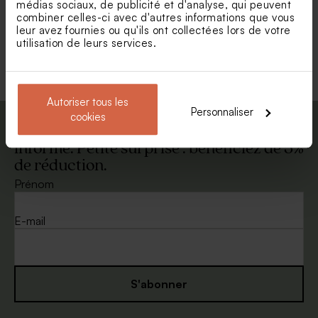
médias sociaux, de publicité et d'analyse, qui peuvent
combiner celles-ci avec d'autres informations que vous
leur avez fournies ou qu'ils ont collectées lors de votre
utilisation de leurs services.
Voir toute la collection Enveloppe
Autoriser tous les
Personnaliser
cookies
Abonnez-vous à la newsletter et restez
informé. Petite surprise : bénéficiez de 5%
de réduction.
Prénom
E-mail
S'abonner