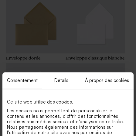
Enveloppe dorée
Enveloppe classique blanche
Consentement
Détails
À propos des cookies
Ce site web utilise des cookies.
Les cookies nous permettent de personnaliser le
contenu et les annonces, d'offrir des fonctionnalités
relatives aux médias sociaux et d'analyser notre trafic.
Nous partageons également des informations sur
Magnifique enveloppe
Enveloppe blanche
l'utilisation de notre site avec nos partenaires de
carrée blanche
autocollante