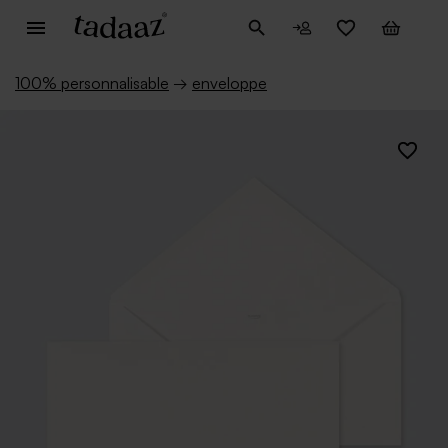
100% personnalisable
→
enveloppe