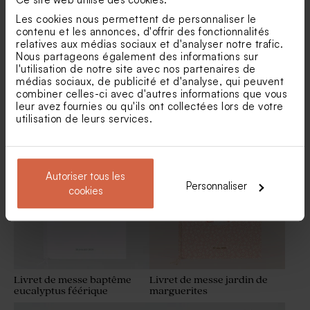
Les cookies nous permettent de personnaliser le
contenu et les annonces, d'offrir des fonctionnalités
relatives aux médias sociaux et d'analyser notre trafic.
Nous partageons également des informations sur
l'utilisation de notre site avec nos partenaires de
médias sociaux, de publicité et d'analyse, qui peuvent
combiner celles-ci avec d'autres informations que vous
Livret de messe baptême
Livret de messe baptême
leur avez fournies ou qu'ils ont collectées lors de votre
couronne eucalyptus
symbole religieux
utilisation de leurs services.
champêtre
Savon artisanal rond
crayon en bois naissance
baptême - fleurs hibiscus
personnalisable et son
ruban en velours rose
Autoriser tous les
Personnaliser
cookies
Livret de messe baptême
Livret de messe jardin de
eucalyptus féérique
marguerites
Pot en verre sel de bain rose
Savon artisanal baptême