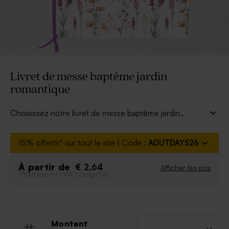
Livret de messe baptême jardin
romantique
Choisissez notre livret de messe baptême jardin
romantique pour cette grande cérémonie qui se
prépare. De superbes fleurs dessinées en aquarelle
15% offerts* sur tout le site | Code :
AOUTDAYS26
réhaussent avec de magnifiques couleurs le fond
blanc épuré du livret. Découvrez dans la même
À partir de
€ 2,64
Afficher les prix
collection notre faire part naissance jardin romantique.
Prix/pièce (TVA comprise)
Montant