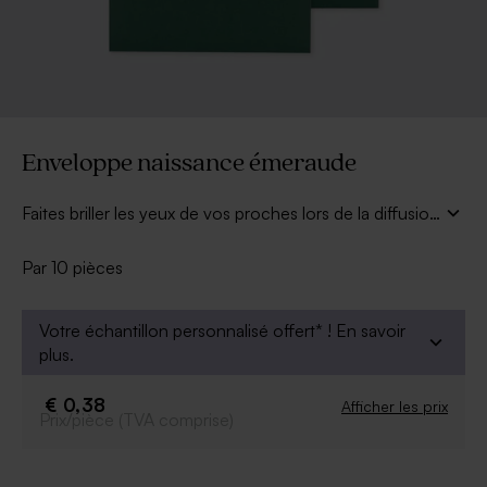
Enveloppe naissance émeraude
Faites briller les yeux de vos proches lors de la diffusion
de vos faire part naissance avec l'enveloppe naissance
émeraude (14 x 12.5 cm).
Par 10 pièces
Votre échantillon personnalisé offert* !
En savoir
plus.
€ 0,38
Afficher les prix
Prix/pièce (TVA comprise)