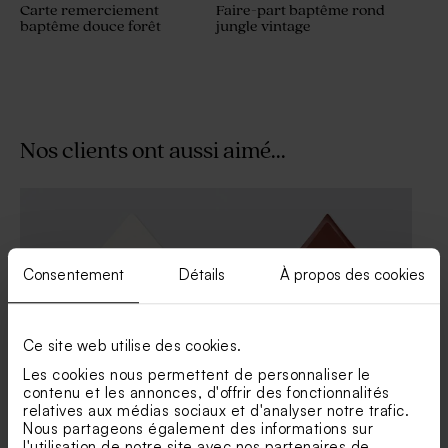
Carte remerciement
Faire-part baptême rond
baptême douce forêt
jungle vintage
Nos clients ont aussi aimé...
Consentement
Détails
À propos des cookies
Ce site web utilise des cookies.
Les cookies nous permettent de personnaliser le
contenu et les annonces, d'offrir des fonctionnalités
Superbe enveloppe carrée
Enveloppe naissance rouille
relatives aux médias sociaux et d'analyser notre trafic.
blanc cassé
petit format
Nous partageons également des informations sur
l'utilisation de notre site avec nos partenaires de