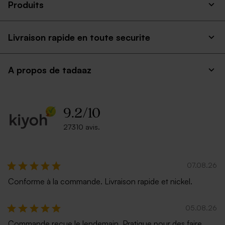
Enveloppe voeux ocre rouge
Enveloppe voeux vert sapin
Produits
Livraison rapide en toute securite
A propos de tadaaz
9.2
/
10
Enveloppe rectangulaire gris
Enveloppe rouge
argent
rectangulaire
27310 avis.
07.08.26
Conforme à la commande. Livraison rapide et nickel.
05.08.26
Commande reçue le lendemain. Pratique pour des faire