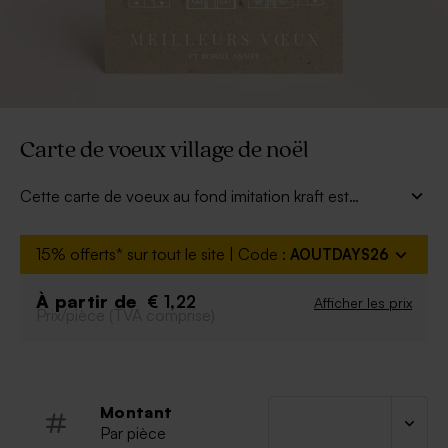
Carte de voeux village de noël
Cette carte de voeux au fond imitation kraft est
décorée d'un joli village de maisonnées. Votre photo
de famille sur le devant et votre texte de joyeux noël au
15% offerts* sur tout le site | Code :
AOUTDAYS26
dos charmeront vos proches.
À partir de
€ 1,22
Afficher les prix
Prix/pièce (TVA comprise)
Montant
Par pièce