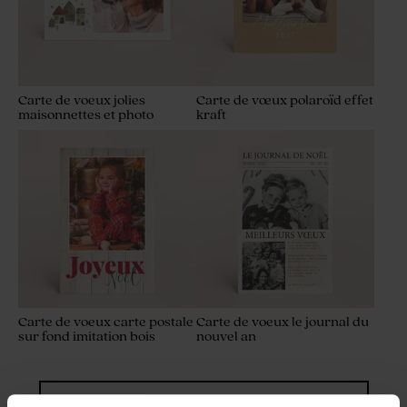
Carte de voeux jolies
Carte de vœux polaroïd effet
maisonnettes et photo
kraft
Carte de voeux carte postale
Carte de voeux le journal du
sur fond imitation bois
nouvel an