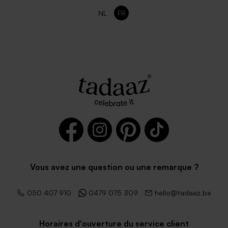
NL
FR
Enveloppe rectangulaire
Enveloppe blanche
dorée
autocollante
Enveloppe blanc cassé
Enveloppe vœux papier
autocollante
moucheté naturel
Vous avez une question ou une remarque ?
050 407 910
0479 075 309
hello@tadaaz.be
Horaires d'ouverture du service client