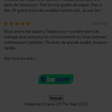
parts de naissance ! Très bonne qualité de papier. Rien à
Jolie enveloppe blanche
Enveloppe nude rosé
dire. Et grand choix de modèles à petits prix. Je suis fan !
rectangle
04.08.26
Nous avons fait appel à Tadaaz pour nos faire-parts de
mariage ainsi que pour les remerciements et nous sommes
extrêmement satisfaits ! Produits de grande qualité, livraison
rapide.
Voir tous les avis
>
Enveloppe rectangle bleu
Enveloppe noire
nuit
rectangulaire
Webshop Champ Of The Year 2023