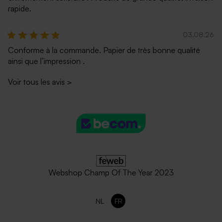
rapide.
03.08.26
Conforme à la commande. Papier de très bonne qualité
ainsi que l’impression .
Voir tous les avis
>
Enveloppe rose nude
Jolie enveloppe noire
rectangle
Webshop Champ Of The Year 2023
NL
FR
Enveloppe brillante
Enveloppe bleu ciel