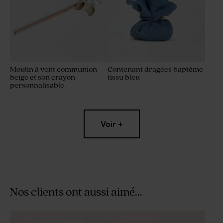
Moulin à vent communion
Contenant dragées baptême
beige et son crayon
tissu bleu
personnalisable
Nouveautés
Nouveautés
Voir +
Nos clients ont aussi aimé...
Cubes de bonbons gélifiés
Dragées communion bleu
communion goût framboise
nuit 1 kg (± 240 ex)