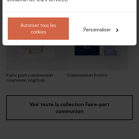
bouquet floral
et photo
Sels de bain communion
Bombe de bain communion
jaune
jaune pâle (± 30 ex)
Autoriser tous les
Personnaliser
cookies
Faire part communion
Communion festive
couronne végétale
Voir toute la collection Faire-part
communion