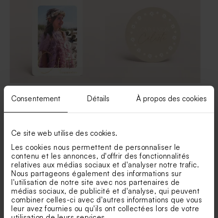
750 gr (± 190 ex)
Nouveautés
Nouveautés
Carte invitation communion
Faire part communion rond
Consentement
Détails
À propos des cookies
bords arrondis photo et
avec marguerites
dorure
Dragées communion bleu
Dragées bleus 1 kg (± 240 ex)
gris 1 kg (± 240 ex)
Ce site web utilise des cookies.
Les cookies nous permettent de personnaliser le
contenu et les annonces, d'offrir des fonctionnalités
relatives aux médias sociaux et d'analyser notre trafic.
Nous partageons également des informations sur
l'utilisation de notre site avec nos partenaires de
médias sociaux, de publicité et d'analyse, qui peuvent
combiner celles-ci avec d'autres informations que vous
leur avez fournies ou qu'ils ont collectées lors de votre
utilisation de leurs services.
Faire part communion
Faire part communion kraft