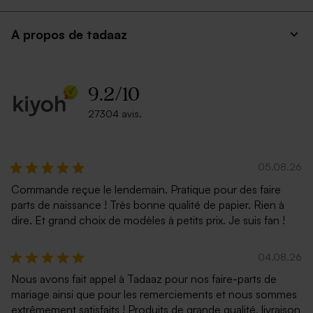
A propos de tadaaz
9.2
/
10
Enveloppe rectangulaire gris
Enveloppe communion ocre
27304 avis.
argent
rouge
05.08.26
Commande reçue le lendemain. Pratique pour des faire
parts de naissance ! Très bonne qualité de papier. Rien à
dire. Et grand choix de modèles à petits prix. Je suis fan !
04.08.26
Nous avons fait appel à Tadaaz pour nos faire-parts de
Enveloppe communion vert
Enveloppe communion
sapin
lavande
mariage ainsi que pour les remerciements et nous sommes
extrêmement satisfaits ! Produits de grande qualité, livraison